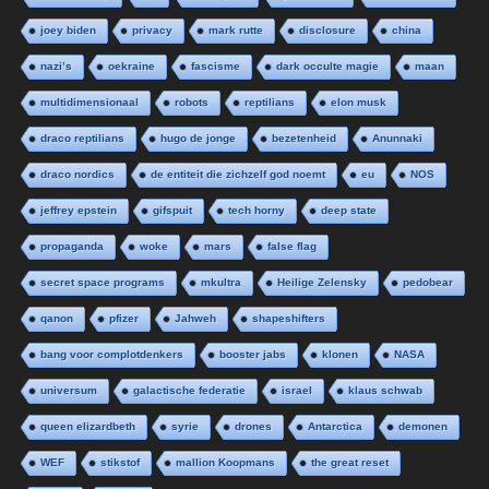
joey biden
privacy
mark rutte
disclosure
china
nazi’s
oekraine
fascisme
dark occulte magie
maan
multidimensionaal
robots
reptilians
elon musk
draco reptilians
hugo de jonge
bezetenheid
Anunnaki
draco nordics
de entiteit die zichzelf god noemt
eu
NOS
jeffrey epstein
gifspuit
tech horny
deep state
propaganda
woke
mars
false flag
secret space programs
mkultra
Heilige Zelensky
pedobear
qanon
pfizer
Jahweh
shapeshifters
bang voor complotdenkers
booster jabs
klonen
NASA
universum
galactische federatie
israel
klaus schwab
queen elizardbeth
syrie
drones
Antarctica
demonen
WEF
stikstof
mallion Koopmans
the great reset