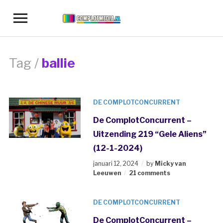
Toggle
sidebar
&
navigation
Tag /
ballie
DE COMPLOTCONCURRENT
De ComplotConcurrent –
Uitzending 219 “Gele Aliens”
(12-1-2024)
januari 12, 2024
by
Micky van
Leeuwen
21 comments
DE COMPLOTCONCURRENT
De ComplotConcurrent –