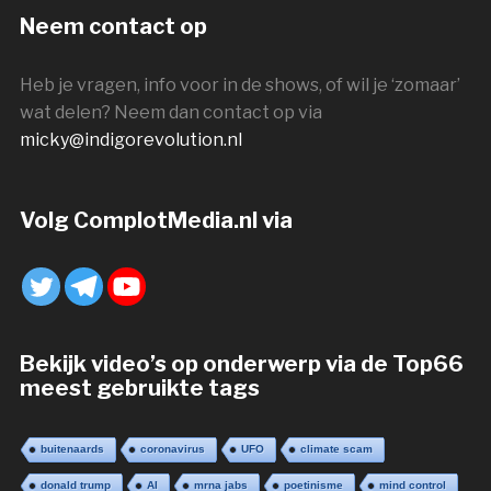
Neem contact op
Heb je vragen, info voor in de shows, of wil je ‘zomaar’
wat delen? Neem dan contact op via
micky@indigorevolution.nl
Volg ComplotMedia.nl via
Bekijk video’s op onderwerp via de Top66
meest gebruikte tags
buitenaards
coronavirus
UFO
climate scam
donald trump
AI
mrna jabs
poetinisme
mind control