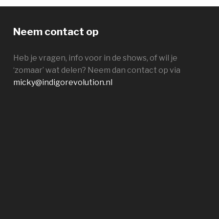
Neem contact op
Heb je vragen, info voor in de shows, of wil je
‘zomaar’ wat delen? Neem dan contact op via
micky@indigorevolution.nl