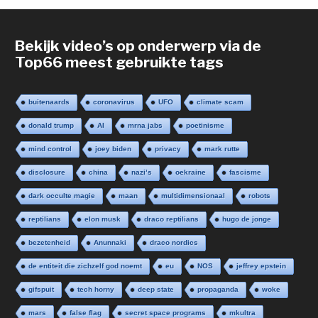
Bekijk video’s op onderwerp via de
Top66 meest gebruikte tags
buitenaards
coronavirus
UFO
climate scam
donald trump
AI
mrna jabs
poetinisme
mind control
joey biden
privacy
mark rutte
disclosure
china
nazi’s
oekraine
fascisme
dark occulte magie
maan
multidimensionaal
robots
reptilians
elon musk
draco reptilians
hugo de jonge
bezetenheid
Anunnaki
draco nordics
de entiteit die zichzelf god noemt
eu
NOS
jeffrey epstein
gifspuit
tech horny
deep state
propaganda
woke
mars
false flag
secret space programs
mkultra