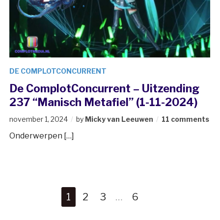
DE COMPLOTCONCURRENT
De ComplotConcurrent – Uitzending
237 “Manisch Metafiel” (1-11-2024)
november 1, 2024
by
Micky van Leeuwen
11 comments
Onderwerpen […]
1
2
3
…
6