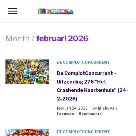
Toggle
sidebar
&
navigation
Month /
februari 2026
DE COMPLOTCONCURRENT
De ComplotConcurrent –
Uitzending 276 “Het
Crashende Kaartenhuis” (24-
2-2026)
februari 24, 2026
by
Micky van
Leeuwen
8 comments
DE COMPLOTCONCURRENT