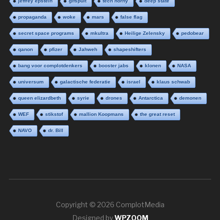
jeffrey epstein
gifspuit
tech horny
deep state
propaganda
woke
mars
false flag
secret space programs
mkultra
Heilige Zelensky
pedobear
qanon
pfizer
Jahweh
shapeshifters
bang voor complotdenkers
booster jabs
klonen
NASA
universum
galactische federatie
israel
klaus schwab
queen elizardbeth
syrie
drones
Antarctica
demonen
WEF
stikstof
mallion Koopmans
the great reset
NAVO
dr. Bill
Copyright © 2026 ComplotMedia
Designed by
WPZOOM