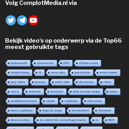
Volg ComplotMedia.nl via
Bekijk video’s op onderwerp via de Top66
meest gebruikte tags
buitenaards
coronavirus
UFO
climate scam
donald trump
AI
mrna jabs
poetinisme
mind control
joey biden
privacy
mark rutte
disclosure
china
nazi’s
oekraine
fascisme
dark occulte magie
maan
multidimensionaal
robots
reptilians
elon musk
draco reptilians
hugo de jonge
bezetenheid
Anunnaki
draco nordics
de entiteit die zichzelf god noemt
eu
NOS