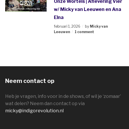
Onze Wortels | Aflevering Vier
w/ Micky van Leeuwen en Ana
Elna
februari 1, 2026
by
Micky van
Leeuwen
1 comment
Neem contact op
Heb je vragen, info voor in de shows, of wil je ‘zomaar’
wat delen? Neem dan contact op via
micky@indigorevolution.nl