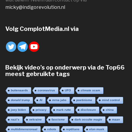
micky@indigorevolution.nl
Volg ComplotMedia.nl via
Bekijk video’s op onderwerp via de Top66
meest gebruikte tags
buitenaards
coronavirus
UFO
climate scam
donald trump
AI
mrna jabs
poetinisme
mind control
joey biden
privacy
mark rutte
disclosure
china
nazi’s
oekraine
fascisme
dark occulte magie
maan
multidimensionaal
robots
reptilians
elon musk