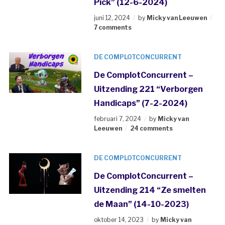
Pick” (12-6-2024)
juni 12, 2024
by
Micky van Leeuwen
7 comments
DE COMPLOTCONCURRENT
De ComplotConcurrent –
Uitzending 221 “Verborgen
Handicaps” (7-2-2024)
februari 7, 2024
by
Micky van
Leeuwen
24 comments
DE COMPLOTCONCURRENT
De ComplotConcurrent –
Uitzending 214 “Ze smelten
de Maan” (14-10-2023)
oktober 14, 2023
by
Micky van