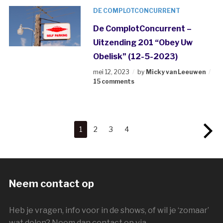
DE COMPLOTCONCURRENT
De ComplotConcurrent –
Uitzending 201 “Obey Uw
Obelisk” (12-5-2023)
mei 12, 2023
by
Micky van Leeuwen
15 comments
1
2
3
4
Neem contact op
Heb je vragen, info voor in de shows, of wil je ‘zomaar’
wat delen? Neem dan contact op via