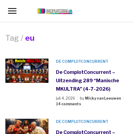
Toggle
sidebar
&
navigation
Tag /
eu
DE COMPLOTCONCURRENT
De ComplotConcurrent –
Uitzending 289 “Manische
MKULTRA” (4-7-2026)
juli 4, 2026
by
Micky van Leeuwen
14 comments
DE COMPLOTCONCURRENT
De ComplotConcurrent –