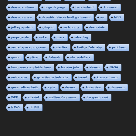
draco reptilians
hugo de jonge
bezetenheid
Anunnaki
draco nordics
de entiteit die zichzelf god noemt
eu
NOS
jeffrey epstein
gifspuit
tech horny
deep state
propaganda
woke
mars
false flag
secret space programs
mkultra
Heilige Zelensky
pedobear
qanon
pfizer
Jahweh
shapeshifters
bang voor complotdenkers
booster jabs
klonen
NASA
universum
galactische federatie
israel
klaus schwab
queen elizardbeth
syrie
drones
Antarctica
demonen
WEF
stikstof
mallion Koopmans
the great reset
NAVO
dr. Bill