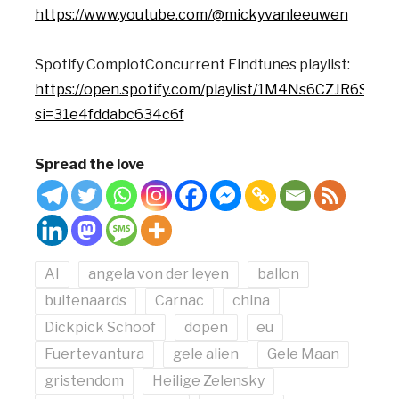
https://www.youtube.com/@mickyvanleeuwen
Spotify ComplotConcurrent Eindtunes playlist:
https://open.spotify.com/playlist/1M4Ns6CZJR6ST
si=31e4fddabc634c6f
Spread the love
AI
angela von der leyen
ballon
buitenaards
Carnac
china
Dickpick Schoof
dopen
eu
Fuertevantura
gele alien
Gele Maan
gristendom
Heilige Zelensky