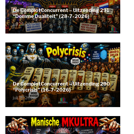
De ComplotConcurrent – Uitzending 291
“Domme Dualiteit” (28-7-2026)
juli 28, 2026
De ComplotConcurrent – Uitzending 290
“Polycrisis” (16-7-2026)
juli 16, 2026