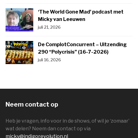
‘The World Gone Mad’ podcast met
Micky van Leeuwen
juli 21, 2026
De ComplotConcurrent – Uitzending
290 “Polycrisis” (16-7-2026)
juli 16, 2026
Neem contact op
Heb je vragen, info voor in de shows, of wil je ‘zomaar’
wat delen? Neem dan contact op via
micky@indigorevolution.nl