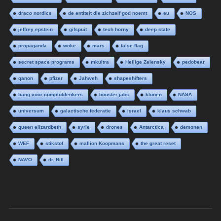
draco nordics
de entiteit die zichzelf god noemt
eu
NOS
jeffrey epstein
gifspuit
tech horny
deep state
propaganda
woke
mars
false flag
secret space programs
mkultra
Heilige Zelensky
pedobear
qanon
pfizer
Jahweh
shapeshifters
bang voor complotdenkers
booster jabs
klonen
NASA
universum
galactische federatie
israel
klaus schwab
queen elizardbeth
syrie
drones
Antarctica
demonen
WEF
stikstof
mallion Koopmans
the great reset
NAVO
dr. Bill