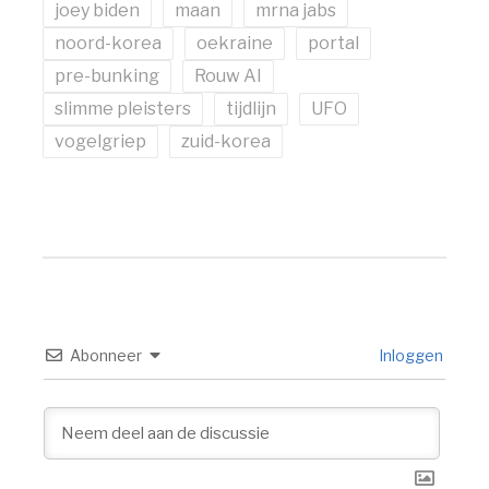
joey biden
maan
mrna jabs
noord-korea
oekraine
portal
pre-bunking
Rouw AI
slimme pleisters
tijdlijn
UFO
vogelgriep
zuid-korea
Abonneer
Inloggen