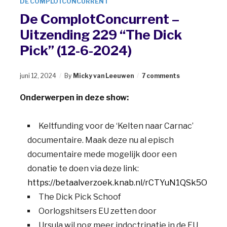
DE COMPLOTCONCURRENT
De ComplotConcurrent –
Uitzending 229 “The Dick
Pick” (12-6-2024)
juni 12, 2024
By
Micky van Leeuwen
7 comments
Onderwerpen in deze show:
Keltfunding voor de ‘Kelten naar Carnac’
documentaire. Maak deze nu al episch
documentaire mede mogelijk door een
donatie te doen via deze link:
https://betaalverzoek.knab.nl/rCTYuN1QSk5ONL4
The Dick Pick Schoof
Oorlogshitsers EU zetten door
Ursula wil nog meer indoctrinatie in de EU,