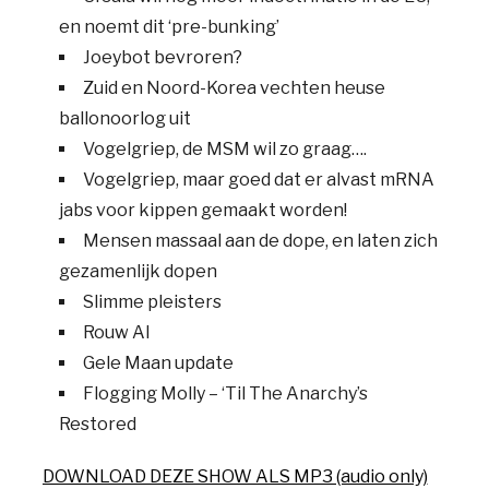
en noemt dit ‘pre-bunking’
Joeybot bevroren?
Zuid en Noord-Korea vechten heuse
ballonoorlog uit
Vogelgriep, de MSM wil zo graag….
Vogelgriep, maar goed dat er alvast mRNA
jabs voor kippen gemaakt worden!
Mensen massaal aan de dope, en laten zich
gezamenlijk dopen
Slimme pleisters
Rouw AI
Gele Maan update
Flogging Molly – ‘Til The Anarchy’s
Restored
DOWNLOAD DEZE SHOW ALS MP3 (audio only)