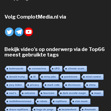
Volg ComplotMedia.nl via
Bekijk video’s op onderwerp via de Top66
meest gebruikte tags
buitenaards
coronavirus
UFO
climate scam
donald trump
AI
mrna jabs
poetinisme
mind control
joey biden
privacy
mark rutte
disclosure
china
nazi’s
oekraine
fascisme
dark occulte magie
maan
multidimensionaal
robots
reptilians
elon musk
draco reptilians
hugo de jonge
bezetenheid
Anunnaki