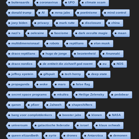
buitenaards
coronavirus
UFO
climate scam
donald trump
AI
mrna jabs
poetinisme
mind control
joey biden
privacy
mark rutte
disclosure
china
nazi’s
oekraine
fascisme
dark occulte magie
maan
multidimensionaal
robots
reptilians
elon musk
draco reptilians
hugo de jonge
bezetenheid
Anunnaki
draco nordics
de entiteit die zichzelf god noemt
eu
NOS
jeffrey epstein
gifspuit
tech horny
deep state
propaganda
woke
mars
false flag
secret space programs
mkultra
Heilige Zelensky
pedobear
qanon
pfizer
Jahweh
shapeshifters
bang voor complotdenkers
booster jabs
klonen
NASA
universum
galactische federatie
israel
klaus schwab
queen elizardbeth
syrie
drones
Antarctica
demonen