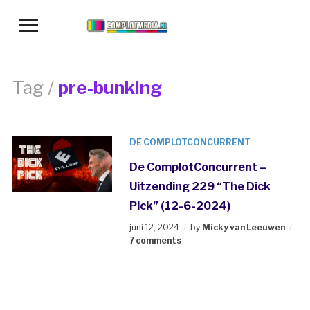
Toggle
sidebar
&
navigation
Tag /
pre-bunking
DE COMPLOTCONCURRENT
De ComplotConcurrent –
Uitzending 229 “The Dick
Pick” (12-6-2024)
juni 12, 2024
by
Micky van Leeuwen
7 comments