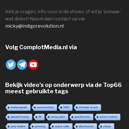
Heb je vragen, info voor in de shows, of wil je ‘zomaar’
wat delen? Neem dan contact op via
micky@indigorevolution.nl
Volg ComplotMedia.nl via
Bekijk video’s op onderwerp via de Top66
meest gebruikte tags
buitenaards
coronavirus
UFO
climate scam
donald trump
AI
mrna jabs
poetinisme
mind control
joey biden
privacy
mark rutte
disclosure
china