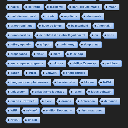
nazi’s
oekraine
fascisme
dark occulte magie
maan
multidimensionaal
robots
reptilians
elon musk
draco reptilians
hugo de jonge
bezetenheid
Anunnaki
draco nordics
de entiteit die zichzelf god noemt
eu
NOS
jeffrey epstein
gifspuit
tech horny
deep state
propaganda
woke
mars
false flag
secret space programs
mkultra
Heilige Zelensky
pedobear
qanon
pfizer
Jahweh
shapeshifters
bang voor complotdenkers
booster jabs
klonen
NASA
universum
galactische federatie
israel
klaus schwab
queen elizardbeth
syrie
drones
Antarctica
demonen
WEF
stikstof
mallion Koopmans
the great reset
NAVO
dr. Bill