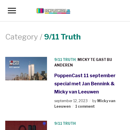
Toggle
sidebar
&
navigation
Category /
9/11 Truth
9/11 TRUTH
,
MICKY TE GAST BIJ
ANDEREN
PoppenCast 11 september
special met Jan Bennink &
Micky van Leeuwen
september 12, 2023
by
Micky van
Leeuwen
1 comment
9/11 TRUTH