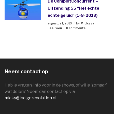
De ComplotConcurrent –
Uitzending 55 “Het echte
echte geluid” (1-8-2019)
augustus 1, 2019
by
Micky van
Leeuwen
0 comments
Neem contact op
Heb je vragen, info voor in de shows, of wil je ‘zomaar’
wat delen? Neem dan contact op via
micky@indigorevolution.nl