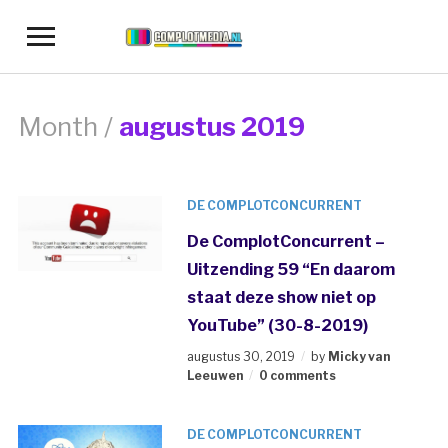
Toggle
sidebar
&
navigation
Month /
augustus 2019
DE COMPLOTCONCURRENT
De ComplotConcurrent –
Uitzending 59 “En daarom
staat deze show niet op
YouTube” (30-8-2019)
augustus 30, 2019
by
Micky van
Leeuwen
0 comments
DE COMPLOTCONCURRENT