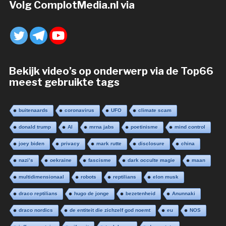
Volg ComplotMedia.nl via
Bekijk video’s op onderwerp via de Top66
meest gebruikte tags
buitenaards
coronavirus
UFO
climate scam
donald trump
AI
mrna jabs
poetinisme
mind control
joey biden
privacy
mark rutte
disclosure
china
nazi’s
oekraine
fascisme
dark occulte magie
maan
multidimensionaal
robots
reptilians
elon musk
draco reptilians
hugo de jonge
bezetenheid
Anunnaki
draco nordics
de entiteit die zichzelf god noemt
eu
NOS