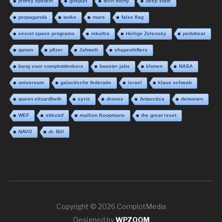
jeffrey epstein
gifspuit
tech horny
deep state
propaganda
woke
mars
false flag
secret space programs
mkultra
Heilige Zelensky
pedobear
qanon
pfizer
Jahweh
shapeshifters
bang voor complotdenkers
booster jabs
klonen
NASA
universum
galactische federatie
israel
klaus schwab
queen elizardbeth
syrie
drones
Antarctica
demonen
WEF
stikstof
mallion Koopmans
the great reset
NAVO
dr. Bill
Copyright © 2026 ComplotMedia
Designed by
WPZOOM