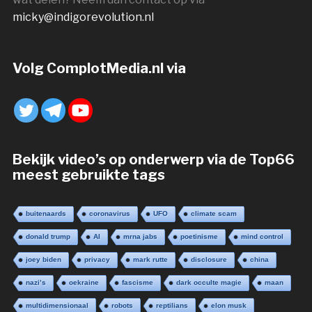
micky@indigorevolution.nl
Volg ComplotMedia.nl via
Bekijk video’s op onderwerp via de Top66
meest gebruikte tags
buitenaards
coronavirus
UFO
climate scam
donald trump
AI
mrna jabs
poetinisme
mind control
joey biden
privacy
mark rutte
disclosure
china
nazi’s
oekraine
fascisme
dark occulte magie
maan
multidimensionaal
robots
reptilians
elon musk