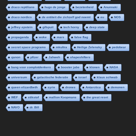
draco reptilians
hugo de jonge
bezetenheid
Anunnaki
draco nordics
de entiteit die zichzelf god noemt
eu
NOS
jeffrey epstein
gifspuit
tech horny
deep state
propaganda
woke
mars
false flag
secret space programs
mkultra
Heilige Zelensky
pedobear
qanon
pfizer
Jahweh
shapeshifters
bang voor complotdenkers
booster jabs
klonen
NASA
universum
galactische federatie
israel
klaus schwab
queen elizardbeth
syrie
drones
Antarctica
demonen
WEF
stikstof
mallion Koopmans
the great reset
NAVO
dr. Bill