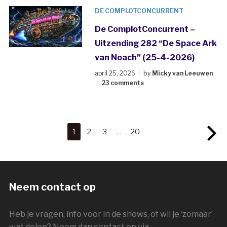
DE COMPLOTCONCURRENT
De ComplotConcurrent –
Uitzending 282 “De Space Ark
van Noach” (25-4-2026)
april 25, 2026
by
Micky van Leeuwen
23 comments
1
2
3
…
20
Neem contact op
Heb je vragen, info voor in de shows, of wil je ‘zomaar’
wat delen? Neem dan contact op via