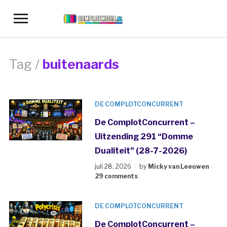
Toggle
sidebar
&
navigation
Tag /
buitenaards
DE COMPLOTCONCURRENT
De ComplotConcurrent –
Uitzending 291 “Domme
Dualiteit” (28-7-2026)
juli 28, 2026
by
Micky van Leeuwen
29 comments
DE COMPLOTCONCURRENT
De ComplotConcurrent –