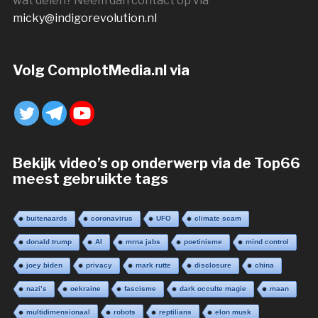
wat delen? Neem dan contact op via
micky@indigorevolution.nl
Volg ComplotMedia.nl via
Bekijk video’s op onderwerp via de Top66
meest gebruikte tags
buitenaards
coronavirus
UFO
climate scam
donald trump
AI
mrna jabs
poetinisme
mind control
joey biden
privacy
mark rutte
disclosure
china
nazi’s
oekraine
fascisme
dark occulte magie
maan
multidimensionaal
robots
reptilians
elon musk