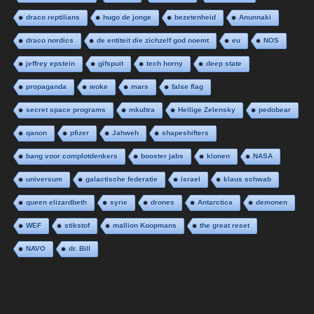
draco reptilians
hugo de jonge
bezetenheid
Anunnaki
draco nordics
de entiteit die zichzelf god noemt
eu
NOS
jeffrey epstein
gifspuit
tech horny
deep state
propaganda
woke
mars
false flag
secret space programs
mkultra
Heilige Zelensky
pedobear
qanon
pfizer
Jahweh
shapeshifters
bang voor complotdenkers
booster jabs
klonen
NASA
universum
galactische federatie
israel
klaus schwab
queen elizardbeth
syrie
drones
Antarctica
demonen
WEF
stikstof
mallion Koopmans
the great reset
NAVO
dr. Bill