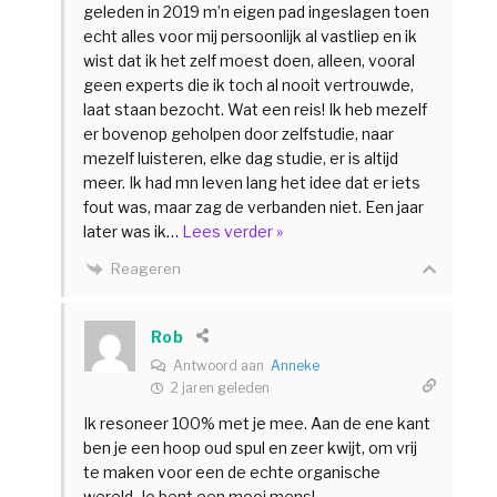
geleden in 2019 m’n eigen pad ingeslagen toen
echt alles voor mij persoonlijk al vastliep en ik
wist dat ik het zelf moest doen, alleen, vooral
geen experts die ik toch al nooit vertrouwde,
laat staan bezocht. Wat een reis! Ik heb mezelf
er bovenop geholpen door zelfstudie, naar
mezelf luisteren, elke dag studie, er is altijd
meer. Ik had mn leven lang het idee dat er iets
fout was, maar zag de verbanden niet. Een jaar
later was ik
…
Lees verder »
Reageren
Rob
Antwoord aan
Anneke
2 jaren geleden
Ik resoneer 100% met je mee. Aan de ene kant
ben je een hoop oud spul en zeer kwijt, om vrij
te maken voor een de echte organische
wereld. Je bent een mooi mens!