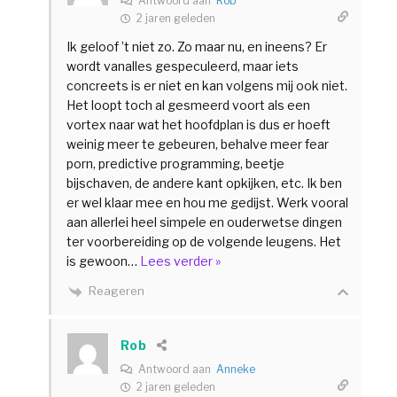
Antwoord aan
Rob
2 jaren geleden
Ik geloof ’t niet zo. Zo maar nu, en ineens? Er
wordt vanalles gespeculeerd, maar iets
concreets is er niet en kan volgens mij ook niet.
Het loopt toch al gesmeerd voort als een
vortex naar wat het hoofdplan is dus er hoeft
weinig meer te gebeuren, behalve meer fear
porn, predictive programming, beetje
bijschaven, de andere kant opkijken, etc. Ik ben
er wel klaar mee en hou me gedijst. Werk vooral
aan allerlei heel simpele en ouderwetse dingen
ter voorbereiding op de volgende leugens. Het
is gewoon
…
Lees verder »
Reageren
Rob
Antwoord aan
Anneke
2 jaren geleden