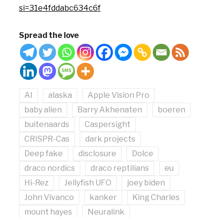
si=31e4fddabc634c6f
Spread the love
AI
alaska
Apple Vision Pro
baby alien
Barry Akhenaten
boeren
buitenaards
Caspersight
CRISPR-Cas
dark projects
Deep fake
disclosure
Dolce
draco nordics
draco reptilians
eu
Hi-Rez
Jellyfish UFO
joey biden
John Vivanco
kanker
King Charles
mount hayes
Neuralink