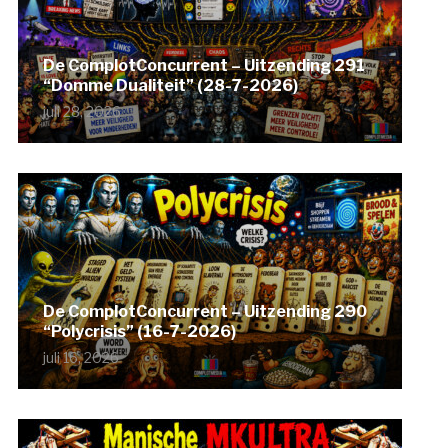
De ComplotConcurrent – Uitzending 291
“Domme Dualiteit” (28-7-2026)
juli 28, 2026
De ComplotConcurrent – Uitzending 290
“Polycrisis” (16-7-2026)
juli 16, 2026