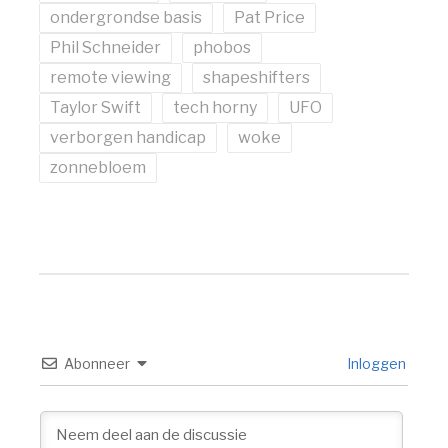
ondergrondse basis
Pat Price
Phil Schneider
phobos
remote viewing
shapeshifters
Taylor Swift
tech horny
UFO
verborgen handicap
woke
zonnebloem
Abonneer
Inloggen