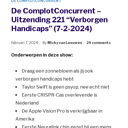
DE COMPLOTCONCURRENT
De ComplotConcurrent –
Uitzending 221 “Verborgen
Handicaps” (7-2-2024)
februari 7, 2024
By
Micky van Leeuwen
24 comments
Onderwerpen in deze show:
Draag een zonnebloem als jij ook
verborgen handicaps hebt
Taylor Swift is geen psyop, nee echt niet
Eerste CRISPR-Cas overlevende is
Nederland
De Apple Vision Pro is verkrijgbaar in
Amerika
Eerste Neuralink chip gezet bij een mens