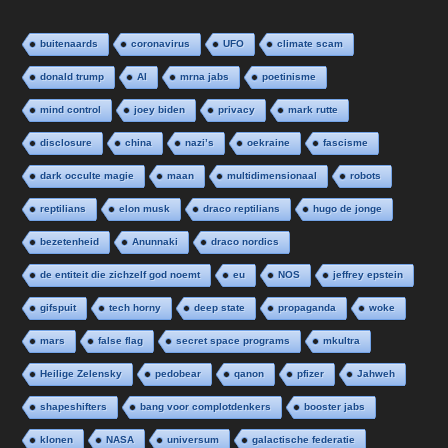
buitenaards
coronavirus
UFO
climate scam
donald trump
AI
mrna jabs
poetinisme
mind control
joey biden
privacy
mark rutte
disclosure
china
nazi’s
oekraine
fascisme
dark occulte magie
maan
multidimensionaal
robots
reptilians
elon musk
draco reptilians
hugo de jonge
bezetenheid
Anunnaki
draco nordics
de entiteit die zichzelf god noemt
eu
NOS
jeffrey epstein
gifspuit
tech horny
deep state
propaganda
woke
mars
false flag
secret space programs
mkultra
Heilige Zelensky
pedobear
qanon
pfizer
Jahweh
shapeshifters
bang voor complotdenkers
booster jabs
klonen
NASA
universum
galactische federatie