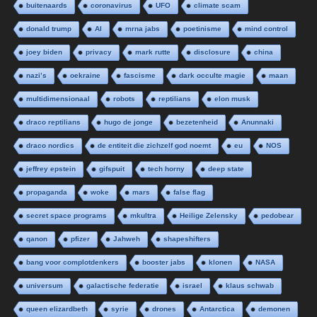
buitenaards
coronavirus
UFO
climate scam
donald trump
AI
mrna jabs
poetinisme
mind control
joey biden
privacy
mark rutte
disclosure
china
nazi’s
oekraine
fascisme
dark occulte magie
maan
multidimensionaal
robots
reptilians
elon musk
draco reptilians
hugo de jonge
bezetenheid
Anunnaki
draco nordics
de entiteit die zichzelf god noemt
eu
NOS
jeffrey epstein
gifspuit
tech horny
deep state
propaganda
woke
mars
false flag
secret space programs
mkultra
Heilige Zelensky
pedobear
qanon
pfizer
Jahweh
shapeshifters
bang voor complotdenkers
booster jabs
klonen
NASA
universum
galactische federatie
israel
klaus schwab
queen elizardbeth
syrie
drones
Antarctica
demonen