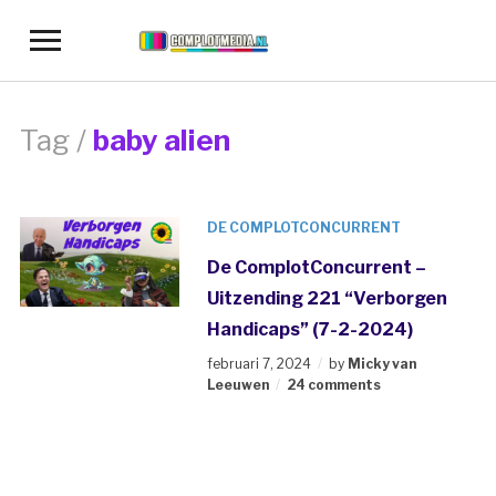
Toggle
sidebar
&
navigation
Tag /
baby alien
DE COMPLOTCONCURRENT
De ComplotConcurrent –
Uitzending 221 “Verborgen
Handicaps” (7-2-2024)
februari 7, 2024
by
Micky van
Leeuwen
24 comments