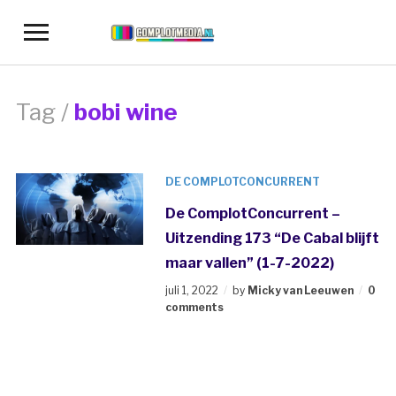
Toggle
sidebar
&
navigation
Tag /
bobi wine
DE COMPLOTCONCURRENT
De ComplotConcurrent –
Uitzending 173 “De Cabal blijft
maar vallen” (1-7-2022)
juli 1, 2022
by
Micky van Leeuwen
0
comments