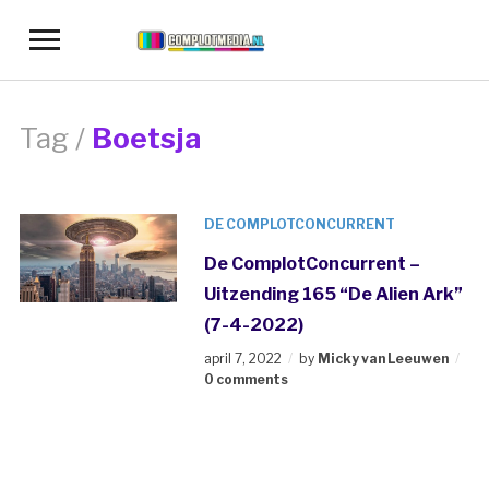
Toggle
sidebar
&
navigation
Tag /
Boetsja
DE COMPLOTCONCURRENT
De ComplotConcurrent –
Uitzending 165 “De Alien Ark”
(7-4-2022)
april 7, 2022
by
Micky van Leeuwen
0 comments