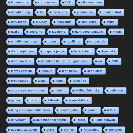
buitenaards
coronavirus
UFO
climate scam
donald trump
AI
mrna jabs
poetinisme
mind control
joey biden
privacy
mark rutte
disclosure
china
nazi’s
oekraine
fascisme
dark occulte magie
maan
multidimensionaal
robots
reptilians
elon musk
draco reptilians
hugo de jonge
bezetenheid
Anunnaki
draco nordics
de entiteit die zichzelf god noemt
eu
NOS
jeffrey epstein
gifspuit
tech horny
deep state
propaganda
woke
mars
false flag
secret space programs
mkultra
Heilige Zelensky
pedobear
qanon
pfizer
Jahweh
shapeshifters
bang voor complotdenkers
booster jabs
klonen
NASA
universum
galactische federatie
israel
klaus schwab
queen elizardbeth
syrie
drones
Antarctica
demonen