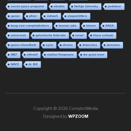
secret space programs
mkultra
Heilige Zelensky
pedobear
qanon
pfizer
Jahweh
shapeshifters
bang voor complotdenkers
booster jabs
klonen
NASA
universum
galactische federatie
israel
klaus schwab
queen elizardbeth
syrie
drones
Antarctica
demonen
WEF
stikstof
mallion Koopmans
the great reset
NAVO
dr. Bill
Copyright © 2026 ComplotMedia
Designed by
WPZOOM