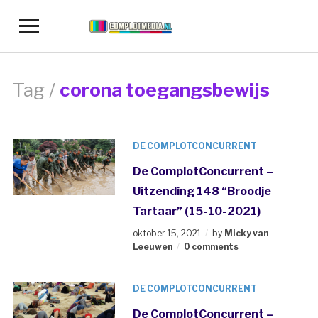
Toggle
sidebar
&
navigation
Tag /
corona toegangsbewijs
DE COMPLOTCONCURRENT
De ComplotConcurrent –
Uitzending 148 “Broodje
Tartaar” (15-10-2021)
oktober 15, 2021
by
Micky van
Leeuwen
0 comments
DE COMPLOTCONCURRENT
De ComplotConcurrent –