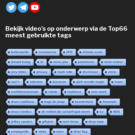
Bekijk video’s op onderwerp via de Top66
meest gebruikte tags
buitenaards
coronavirus
UFO
climate scam
donald trump
AI
mrna jabs
poetinisme
mind control
joey biden
privacy
mark rutte
disclosure
china
nazi’s
oekraine
fascisme
dark occulte magie
maan
multidimensionaal
robots
reptilians
elon musk
draco reptilians
hugo de jonge
bezetenheid
Anunnaki
draco nordics
de entiteit die zichzelf god noemt
eu
NOS
jeffrey epstein
gifspuit
tech horny
deep state
propaganda
woke
mars
false flag