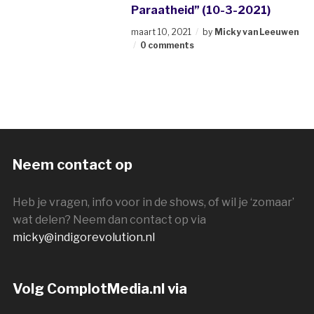
Paraatheid” (10-3-2021)
maart 10, 2021
by
Micky van Leeuwen
0 comments
Neem contact op
Heb je vragen, info voor in de shows, of wil je ‘zomaar’
wat delen? Neem dan contact op via
micky@indigorevolution.nl
Volg ComplotMedia.nl via