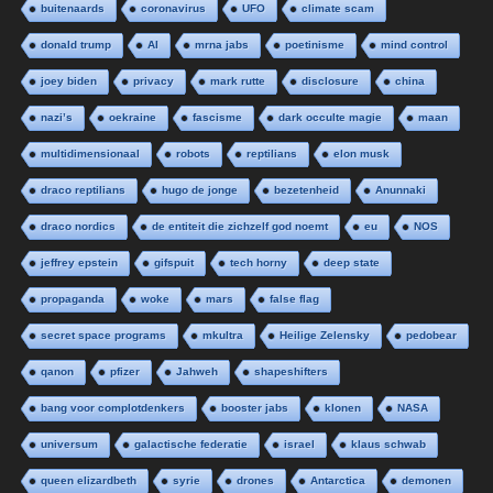
buitenaards
coronavirus
UFO
climate scam
donald trump
AI
mrna jabs
poetinisme
mind control
joey biden
privacy
mark rutte
disclosure
china
nazi’s
oekraine
fascisme
dark occulte magie
maan
multidimensionaal
robots
reptilians
elon musk
draco reptilians
hugo de jonge
bezetenheid
Anunnaki
draco nordics
de entiteit die zichzelf god noemt
eu
NOS
jeffrey epstein
gifspuit
tech horny
deep state
propaganda
woke
mars
false flag
secret space programs
mkultra
Heilige Zelensky
pedobear
qanon
pfizer
Jahweh
shapeshifters
bang voor complotdenkers
booster jabs
klonen
NASA
universum
galactische federatie
israel
klaus schwab
queen elizardbeth
syrie
drones
Antarctica
demonen