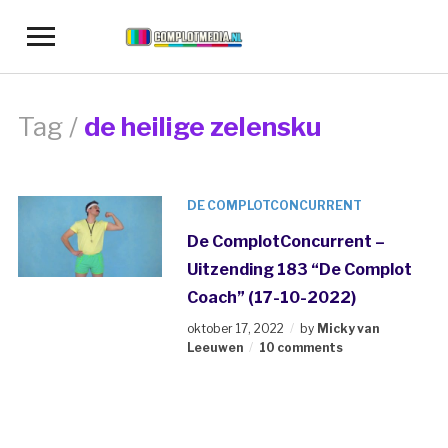
Toggle
sidebar
&
navigation
Tag /
de heilige zelensku
DE COMPLOTCONCURRENT
De ComplotConcurrent –
Uitzending 183 “De Complot
Coach” (17-10-2022)
oktober 17, 2022
by
Micky van
Leeuwen
10 comments