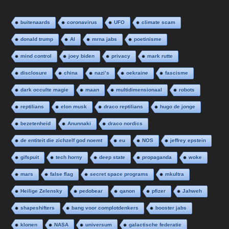
buitenaards
coronavirus
UFO
climate scam
donald trump
AI
mrna jabs
poetinisme
mind control
joey biden
privacy
mark rutte
disclosure
china
nazi’s
oekraine
fascisme
dark occulte magie
maan
multidimensionaal
robots
reptilians
elon musk
draco reptilians
hugo de jonge
bezetenheid
Anunnaki
draco nordics
de entiteit die zichzelf god noemt
eu
NOS
jeffrey epstein
gifspuit
tech horny
deep state
propaganda
woke
mars
false flag
secret space programs
mkultra
Heilige Zelensky
pedobear
qanon
pfizer
Jahweh
shapeshifters
bang voor complotdenkers
booster jabs
klonen
NASA
universum
galactische federatie