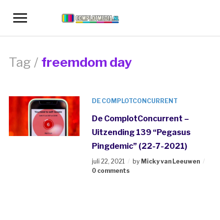
Toggle
sidebar
&
navigation
Tag /
freemdom day
DE COMPLOTCONCURRENT
De ComplotConcurrent –
Uitzending 139 “Pegasus
Pingdemic” (22-7-2021)
juli 22, 2021
by
Micky van Leeuwen
0 comments