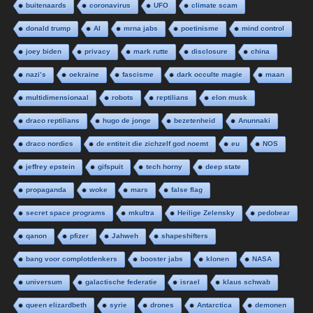
buitenaards
coronavirus
UFO
climate scam
donald trump
AI
mrna jabs
poetinisme
mind control
joey biden
privacy
mark rutte
disclosure
china
nazi’s
oekraine
fascisme
dark occulte magie
maan
multidimensionaal
robots
reptilians
elon musk
draco reptilians
hugo de jonge
bezetenheid
Anunnaki
draco nordics
de entiteit die zichzelf god noemt
eu
NOS
jeffrey epstein
gifspuit
tech horny
deep state
propaganda
woke
mars
false flag
secret space programs
mkultra
Heilige Zelensky
pedobear
qanon
pfizer
Jahweh
shapeshifters
bang voor complotdenkers
booster jabs
klonen
NASA
universum
galactische federatie
israel
klaus schwab
queen elizardbeth
syrie
drones
Antarctica
demonen