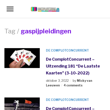
Toggle
sidebar
&
navigation
Tag /
gaspijpleidingen
DE COMPLOTCONCURRENT
De ComplotConcurrent –
Uitzending 181 “De Laatste
Kaarten” (3-10-2022)
oktober 3, 2022
by
Micky van
Leeuwen
4 comments
DE COMPLOTCONCURRENT
De ComplotConcurrent –