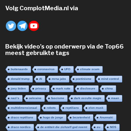
Volg ComplotMedia.nl via
Bekijk video’s op onderwerp via de Top66
meest gebruikte tags
buitenaards
coronavirus
UFO
climate scam
donald trump
AI
mrna jabs
poetinisme
mind control
joey biden
privacy
mark rutte
disclosure
china
nazi’s
oekraine
fascisme
dark occulte magie
maan
multidimensionaal
robots
reptilians
elon musk
draco reptilians
hugo de jonge
bezetenheid
Anunnaki
draco nordics
de entiteit die zichzelf god noemt
eu
NOS