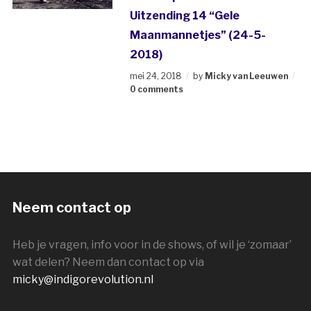
Uitzending 14 “Gele
Maanmannetjes” (24-5-
2018)
mei 24, 2018
by
Micky van Leeuwen
0 comments
Neem contact op
Heb je vragen, info voor in de shows, of wil je ‘zomaar’
wat delen? Neem dan contact op via
micky@indigorevolution.nl