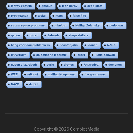
jeffrey epstein
gifspuit
tech horny
deep state
propaganda
woke
mars
false flag
secret space programs
mkultra
Heilige Zelensky
pedobear
qanon
pfizer
Jahweh
shapeshifters
bang voor complotdenkers
booster jabs
klonen
NASA
universum
galactische federatie
israel
klaus schwab
queen elizardbeth
syrie
drones
Antarctica
demonen
WEF
stikstof
mallion Koopmans
the great reset
NAVO
dr. Bill
Copyright © 2026 ComplotMedia