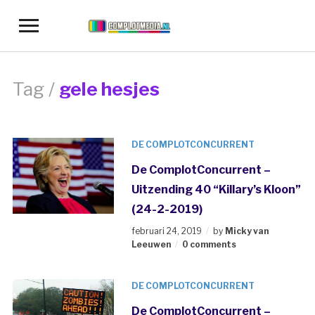
Toggle
sidebar
&
navigation
Tag /
gele hesjes
DE COMPLOTCONCURRENT
De ComplotConcurrent –
Uitzending 40 “Killary’s Kloon”
(24-2-2019)
februari 24, 2019
by
Micky van
Leeuwen
0 comments
DE COMPLOTCONCURRENT
De ComplotConcurrent –