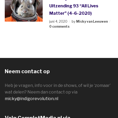
Uitzending 93 “All Lives
Matter” (4-6-2020)
juni 4, 2020
by
Micky van Leeuwen
0 comments
Neem contact op
Heb je vragen, info voor in de shows, of wil je ‘zomaar’
wat delen? Neem dan contact op via
micky@indigorevolution.nl