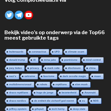
Volg ComplotMedia.nl via
Bekijk video’s op onderwerp via de Top66
meest gebruikte tags
buitenaards
coronavirus
UFO
climate scam
donald trump
AI
mrna jabs
poetinisme
mind control
joey biden
privacy
mark rutte
disclosure
china
nazi’s
oekraine
fascisme
dark occulte magie
maan
multidimensionaal
robots
reptilians
elon musk
draco reptilians
hugo de jonge
bezetenheid
Anunnaki
draco nordics
de entiteit die zichzelf god noemt
eu
NOS
jeffrey epstein
gifspuit
tech horny
deep state