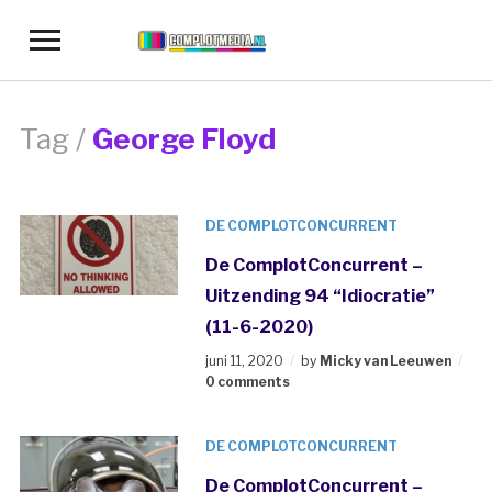
Toggle
sidebar
&
navigation
Tag /
George Floyd
DE COMPLOTCONCURRENT
De ComplotConcurrent –
Uitzending 94 “Idiocratie”
(11-6-2020)
juni 11, 2020
by
Micky van Leeuwen
0 comments
DE COMPLOTCONCURRENT
De ComplotConcurrent –