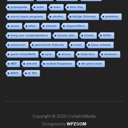
propaganda
woke
mars
false flag
secret space programs
mkultra
Heilige Zelensky
pedobear
qanon
pfizer
Jahweh
shapeshifters
bang voor complotdenkers
booster jabs
klonen
NASA
universum
galactische federatie
israel
klaus schwab
queen elizardbeth
syrie
drones
Antarctica
demonen
WEF
stikstof
mallion Koopmans
the great reset
NAVO
dr. Bill
Copyright © 2026 ComplotMedia
Designed by
WPZOOM