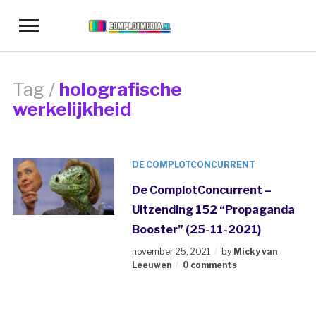
Toggle
sidebar
&
navigation
Tag /
holografische
werkelijkheid
DE COMPLOTCONCURRENT
De ComplotConcurrent –
Uitzending 152 “Propaganda
Booster” (25-11-2021)
november 25, 2021
by
Micky van
Leeuwen
0 comments