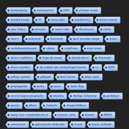
buitenaards
coronavirus
UFO
climate scam
donald trump
AI
mrna jabs
poetinisme
mind control
joey biden
privacy
mark rutte
disclosure
china
nazi’s
oekraine
fascisme
dark occulte magie
maan
multidimensionaal
robots
reptilians
elon musk
draco reptilians
hugo de jonge
bezetenheid
Anunnaki
draco nordics
de entiteit die zichzelf god noemt
eu
NOS
jeffrey epstein
gifspuit
tech horny
deep state
propaganda
woke
mars
false flag
secret space programs
mkultra
Heilige Zelensky
pedobear
qanon
pfizer
Jahweh
shapeshifters
bang voor complotdenkers
booster jabs
klonen
NASA
universum
galactische federatie
israel
klaus schwab