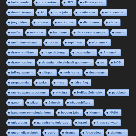
buitenaards
coronavirus
UFO
climate scam
donald trump
AI
mrna jabs
poetinisme
mind control
joey biden
privacy
mark rutte
disclosure
china
nazi’s
oekraine
fascisme
dark occulte magie
maan
multidimensionaal
robots
reptilians
elon musk
draco reptilians
hugo de jonge
bezetenheid
Anunnaki
draco nordics
de entiteit die zichzelf god noemt
eu
NOS
jeffrey epstein
gifspuit
tech horny
deep state
propaganda
woke
mars
false flag
secret space programs
mkultra
Heilige Zelensky
pedobear
qanon
pfizer
Jahweh
shapeshifters
bang voor complotdenkers
booster jabs
klonen
NASA
universum
galactische federatie
israel
klaus schwab
queen elizardbeth
syrie
drones
Antarctica
demonen