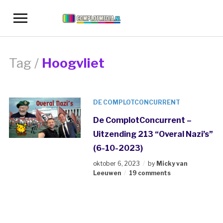
Toggle
sidebar
&
navigation
Tag /
Hoogvliet
DE COMPLOTCONCURRENT
De ComplotConcurrent –
Uitzending 213 “Overal Nazi’s”
(6-10-2023)
oktober 6, 2023
by
Micky van
Leeuwen
19 comments