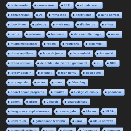
buitenaards
coronavirus
UFO
climate scam
donald trump
AI
mrna jabs
poetinisme
mind control
joey biden
privacy
mark rutte
disclosure
china
nazi’s
oekraine
fascisme
dark occulte magie
maan
multidimensionaal
robots
reptilians
elon musk
draco reptilians
hugo de jonge
bezetenheid
Anunnaki
draco nordics
de entiteit die zichzelf god noemt
eu
NOS
jeffrey epstein
gifspuit
tech horny
deep state
propaganda
woke
mars
false flag
secret space programs
mkultra
Heilige Zelensky
pedobear
qanon
pfizer
Jahweh
shapeshifters
bang voor complotdenkers
booster jabs
klonen
NASA
universum
galactische federatie
israel
klaus schwab
queen elizardbeth
syrie
drones
Antarctica
demonen