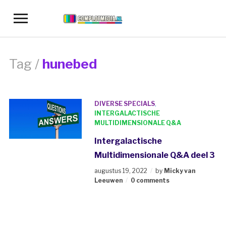
Toggle
sidebar
&
navigation
Tag /
hunebed
DIVERSE SPECIALS
,
INTERGALACTISCHE
MULTIDIMENSIONALE Q&A
Intergalactische
Multidimensionale Q&A deel 3
augustus 19, 2022
by
Micky van
Leeuwen
0 comments