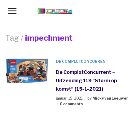
Toggle
sidebar
&
navigation
Tag /
impechment
DE COMPLOTCONCURRENT
De ComplotConcurrent –
Uitzending 119 “Storm op
komst” (15-1-2021)
januari 15, 2021
by
Micky van Leeuwen
0 comments