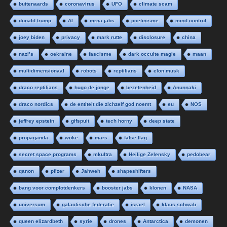
buitenaards
coronavirus
UFO
climate scam
donald trump
AI
mrna jabs
poetinisme
mind control
joey biden
privacy
mark rutte
disclosure
china
nazi’s
oekraine
fascisme
dark occulte magie
maan
multidimensionaal
robots
reptilians
elon musk
draco reptilians
hugo de jonge
bezetenheid
Anunnaki
draco nordics
de entiteit die zichzelf god noemt
eu
NOS
jeffrey epstein
gifspuit
tech horny
deep state
propaganda
woke
mars
false flag
secret space programs
mkultra
Heilige Zelensky
pedobear
qanon
pfizer
Jahweh
shapeshifters
bang voor complotdenkers
booster jabs
klonen
NASA
universum
galactische federatie
israel
klaus schwab
queen elizardbeth
syrie
drones
Antarctica
demonen