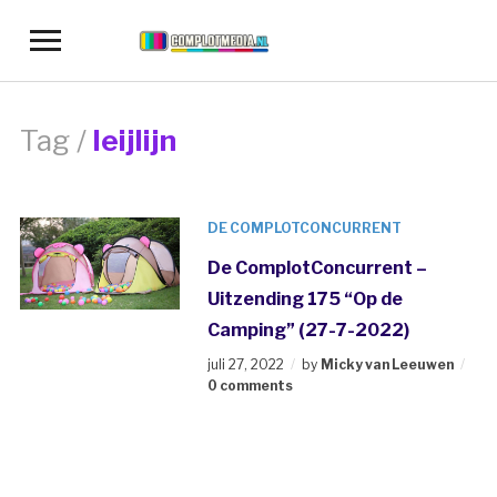
Toggle
sidebar
&
navigation
Tag /
leijlijn
DE COMPLOTCONCURRENT
De ComplotConcurrent –
Uitzending 175 “Op de
Camping” (27-7-2022)
juli 27, 2022
by
Micky van Leeuwen
0 comments