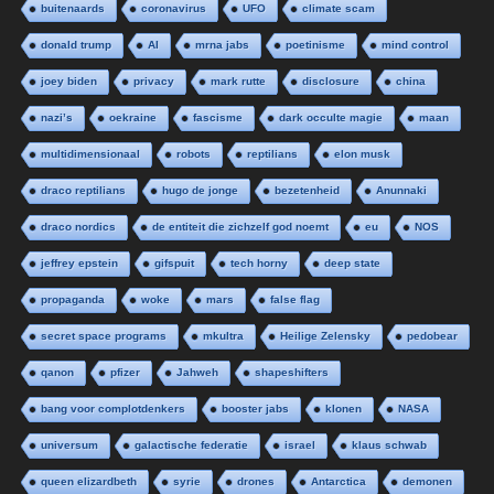
buitenaards
coronavirus
UFO
climate scam
donald trump
AI
mrna jabs
poetinisme
mind control
joey biden
privacy
mark rutte
disclosure
china
nazi’s
oekraine
fascisme
dark occulte magie
maan
multidimensionaal
robots
reptilians
elon musk
draco reptilians
hugo de jonge
bezetenheid
Anunnaki
draco nordics
de entiteit die zichzelf god noemt
eu
NOS
jeffrey epstein
gifspuit
tech horny
deep state
propaganda
woke
mars
false flag
secret space programs
mkultra
Heilige Zelensky
pedobear
qanon
pfizer
Jahweh
shapeshifters
bang voor complotdenkers
booster jabs
klonen
NASA
universum
galactische federatie
israel
klaus schwab
queen elizardbeth
syrie
drones
Antarctica
demonen