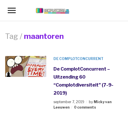
Toggle
sidebar
&
navigation
Tag /
maantoren
DE COMPLOTCONCURRENT
De ComplotConcurrent –
Uitzending 60
“Complotdiversiteit” (7-9-
2019)
september 7, 2019
by
Micky van
Leeuwen
0 comments