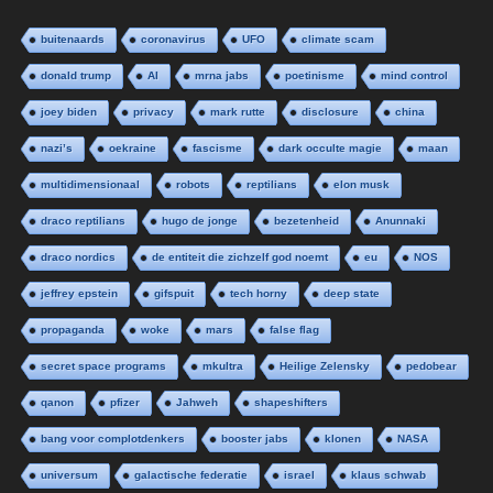
buitenaards
coronavirus
UFO
climate scam
donald trump
AI
mrna jabs
poetinisme
mind control
joey biden
privacy
mark rutte
disclosure
china
nazi’s
oekraine
fascisme
dark occulte magie
maan
multidimensionaal
robots
reptilians
elon musk
draco reptilians
hugo de jonge
bezetenheid
Anunnaki
draco nordics
de entiteit die zichzelf god noemt
eu
NOS
jeffrey epstein
gifspuit
tech horny
deep state
propaganda
woke
mars
false flag
secret space programs
mkultra
Heilige Zelensky
pedobear
qanon
pfizer
Jahweh
shapeshifters
bang voor complotdenkers
booster jabs
klonen
NASA
universum
galactische federatie
israel
klaus schwab