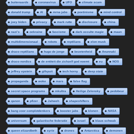
buitenaards
coronavirus
UFO
climate scam
donald trump
AI
mrna jabs
poetinisme
mind control
joey biden
privacy
mark rutte
disclosure
china
nazi’s
oekraine
fascisme
dark occulte magie
maan
multidimensionaal
robots
reptilians
elon musk
draco reptilians
hugo de jonge
bezetenheid
Anunnaki
draco nordics
de entiteit die zichzelf god noemt
eu
NOS
jeffrey epstein
gifspuit
tech horny
deep state
propaganda
woke
mars
false flag
secret space programs
mkultra
Heilige Zelensky
pedobear
qanon
pfizer
Jahweh
shapeshifters
bang voor complotdenkers
booster jabs
klonen
NASA
universum
galactische federatie
israel
klaus schwab
queen elizardbeth
syrie
drones
Antarctica
demonen