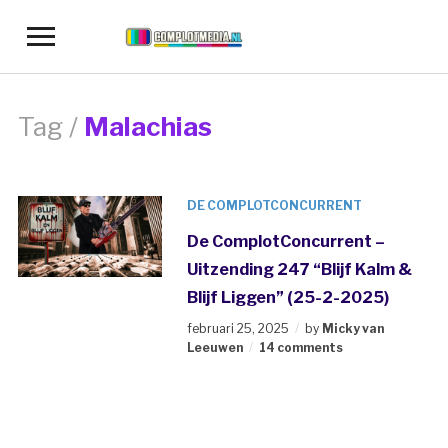
Toggle
sidebar
&
navigation
Tag /
Malachias
DE COMPLOTCONCURRENT
De ComplotConcurrent –
Uitzending 247 “Blijf Kalm &
Blijf Liggen” (25-2-2025)
februari 25, 2025
by
Micky van
Leeuwen
14 comments