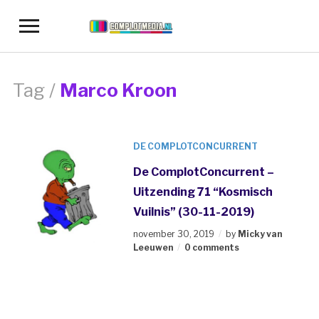
Toggle
sidebar
&
navigation
Tag /
Marco Kroon
DE COMPLOTCONCURRENT
De ComplotConcurrent –
Uitzending 71 “Kosmisch
Vuilnis” (30-11-2019)
november 30, 2019
by
Micky van
Leeuwen
0 comments