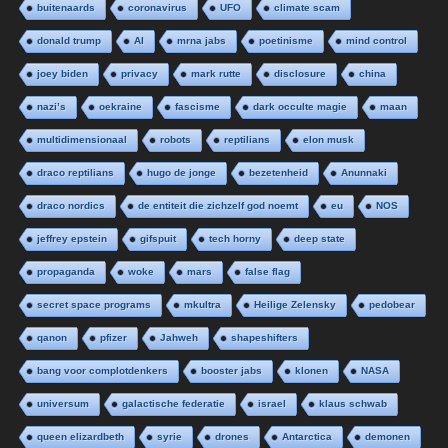
buitenaards
coronavirus
UFO
climate scam
donald trump
AI
mrna jabs
poetinisme
mind control
joey biden
privacy
mark rutte
disclosure
china
nazi’s
oekraine
fascisme
dark occulte magie
maan
multidimensionaal
robots
reptilians
elon musk
draco reptilians
hugo de jonge
bezetenheid
Anunnaki
draco nordics
de entiteit die zichzelf god noemt
eu
NOS
jeffrey epstein
gifspuit
tech horny
deep state
propaganda
woke
mars
false flag
secret space programs
mkultra
Heilige Zelensky
pedobear
qanon
pfizer
Jahweh
shapeshifters
bang voor complotdenkers
booster jabs
klonen
NASA
universum
galactische federatie
israel
klaus schwab
queen elizardbeth
syrie
drones
Antarctica
demonen