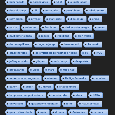
buitenaards
coronavirus
UFO
climate scam
donald trump
AI
mrna jabs
poetinisme
mind control
joey biden
privacy
mark rutte
disclosure
china
nazi’s
oekraine
fascisme
dark occulte magie
maan
multidimensionaal
robots
reptilians
elon musk
draco reptilians
hugo de jonge
bezetenheid
Anunnaki
draco nordics
de entiteit die zichzelf god noemt
eu
NOS
jeffrey epstein
gifspuit
tech horny
deep state
propaganda
woke
mars
false flag
secret space programs
mkultra
Heilige Zelensky
pedobear
qanon
pfizer
Jahweh
shapeshifters
bang voor complotdenkers
booster jabs
klonen
NASA
universum
galactische federatie
israel
klaus schwab
queen elizardbeth
syrie
drones
Antarctica
demonen