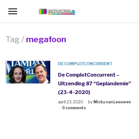
Toggle
sidebar
&
navigation
Tag /
megafoon
DE COMPLOTCONCURRENT
De ComplotConcurrent –
Uitzending 87 “Geplandemie”
(23-4-2020)
april 23, 2020
by
Micky van Leeuwen
0 comments