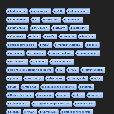
buitenaards
coronavirus
UFO
climate scam
donald trump
AI
mrna jabs
poetinisme
mind control
joey biden
privacy
mark rutte
disclosure
china
nazi’s
oekraine
fascisme
dark occulte magie
maan
multidimensionaal
robots
reptilians
elon musk
draco reptilians
hugo de jonge
bezetenheid
Anunnaki
draco nordics
de entiteit die zichzelf god noemt
eu
NOS
jeffrey epstein
gifspuit
tech horny
deep state
propaganda
woke
mars
false flag
secret space programs
mkultra
Heilige Zelensky
pedobear
qanon
pfizer
Jahweh
shapeshifters
bang voor complotdenkers
booster jabs
klonen
NASA
universum
galactische federatie