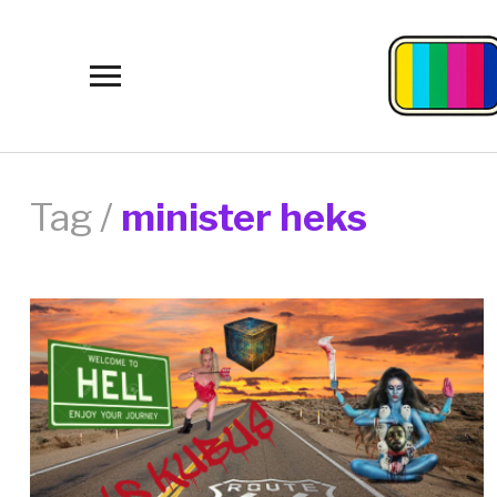
Toggle
sidebar
&
navigation
Tag /
minister heks