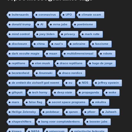
buitenaards
coronavirus
UFO
climate scam
donald trump
AI
mrna jabs
poetinisme
mind control
joey biden
privacy
mark rutte
disclosure
china
nazi’s
oekraine
fascisme
dark occulte magie
maan
multidimensionaal
robots
reptilians
elon musk
draco reptilians
hugo de jonge
bezetenheid
Anunnaki
draco nordics
de entiteit die zichzelf god noemt
eu
NOS
jeffrey epstein
gifspuit
tech horny
deep state
propaganda
woke
mars
false flag
secret space programs
mkultra
Heilige Zelensky
pedobear
qanon
pfizer
Jahweh
shapeshifters
bang voor complotdenkers
booster jabs
klonen
NASA
universum
galactische federatie