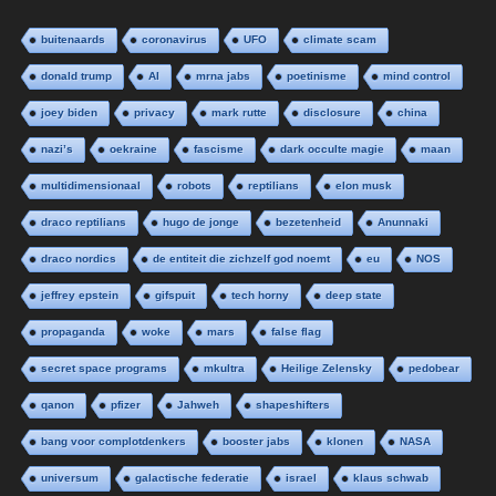
buitenaards
coronavirus
UFO
climate scam
donald trump
AI
mrna jabs
poetinisme
mind control
joey biden
privacy
mark rutte
disclosure
china
nazi’s
oekraine
fascisme
dark occulte magie
maan
multidimensionaal
robots
reptilians
elon musk
draco reptilians
hugo de jonge
bezetenheid
Anunnaki
draco nordics
de entiteit die zichzelf god noemt
eu
NOS
jeffrey epstein
gifspuit
tech horny
deep state
propaganda
woke
mars
false flag
secret space programs
mkultra
Heilige Zelensky
pedobear
qanon
pfizer
Jahweh
shapeshifters
bang voor complotdenkers
booster jabs
klonen
NASA
universum
galactische federatie
israel
klaus schwab