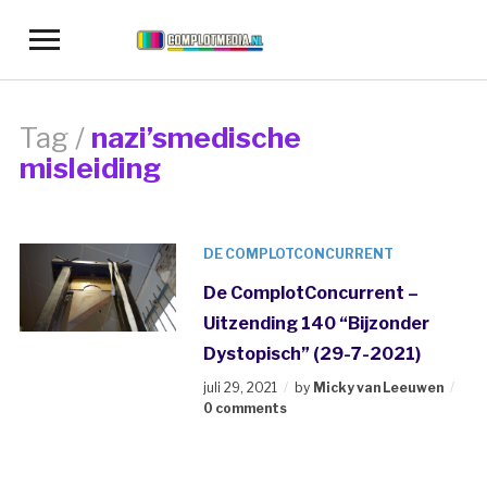
Toggle
sidebar
&
navigation
Tag /
nazi’smedische
misleiding
DE COMPLOTCONCURRENT
De ComplotConcurrent –
Uitzending 140 “Bijzonder
Dystopisch” (29-7-2021)
juli 29, 2021
by
Micky van Leeuwen
0 comments