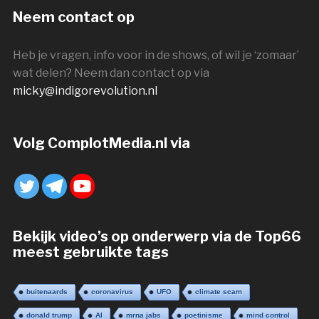
Neem contact op
Heb je vragen, info voor in de shows, of wil je ‘zomaar’
wat delen? Neem dan contact op via
micky@indigorevolution.nl
Volg ComplotMedia.nl via
Bekijk video’s op onderwerp via de Top66
meest gebruikte tags
buitenaards
coronavirus
UFO
climate scam
donald trump
AI
mrna jabs
poetinisme
mind control