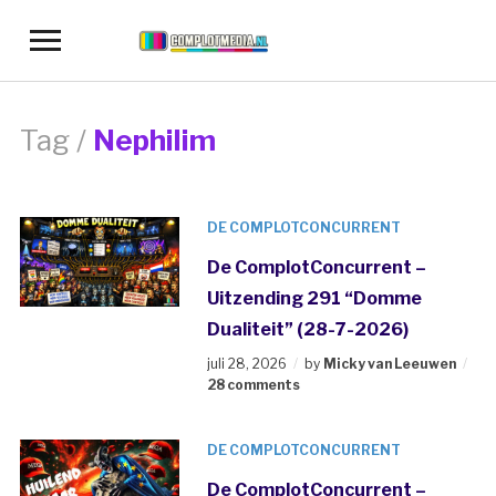
Toggle
sidebar
&
navigation
Tag /
Nephilim
DE COMPLOTCONCURRENT
De ComplotConcurrent –
Uitzending 291 “Domme
Dualiteit” (28-7-2026)
juli 28, 2026
by
Micky van Leeuwen
28 comments
DE COMPLOTCONCURRENT
De ComplotConcurrent –