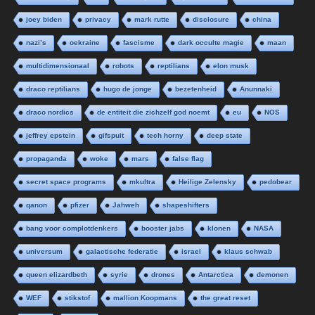
joey biden
privacy
mark rutte
disclosure
china
nazi’s
oekraine
fascisme
dark occulte magie
maan
multidimensionaal
robots
reptilians
elon musk
draco reptilians
hugo de jonge
bezetenheid
Anunnaki
draco nordics
de entiteit die zichzelf god noemt
eu
NOS
jeffrey epstein
gifspuit
tech horny
deep state
propaganda
woke
mars
false flag
secret space programs
mkultra
Heilige Zelensky
pedobear
qanon
pfizer
Jahweh
shapeshifters
bang voor complotdenkers
booster jabs
klonen
NASA
universum
galactische federatie
israel
klaus schwab
queen elizardbeth
syrie
drones
Antarctica
demonen
WEF
stikstof
mallion Koopmans
the great reset