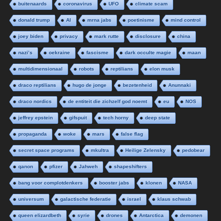
buitenaards
coronavirus
UFO
climate scam
donald trump
AI
mrna jabs
poetinisme
mind control
joey biden
privacy
mark rutte
disclosure
china
nazi’s
oekraine
fascisme
dark occulte magie
maan
multidimensionaal
robots
reptilians
elon musk
draco reptilians
hugo de jonge
bezetenheid
Anunnaki
draco nordics
de entiteit die zichzelf god noemt
eu
NOS
jeffrey epstein
gifspuit
tech horny
deep state
propaganda
woke
mars
false flag
secret space programs
mkultra
Heilige Zelensky
pedobear
qanon
pfizer
Jahweh
shapeshifters
bang voor complotdenkers
booster jabs
klonen
NASA
universum
galactische federatie
israel
klaus schwab
queen elizardbeth
syrie
drones
Antarctica
demonen