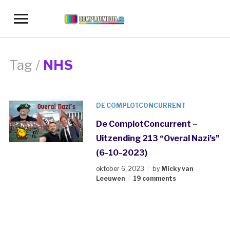
Toggle
sidebar
&
navigation
Tag /
NHS
DE COMPLOTCONCURRENT
De ComplotConcurrent –
Uitzending 213 “Overal Nazi’s”
(6-10-2023)
oktober 6, 2023
by
Micky van
Leeuwen
19 comments