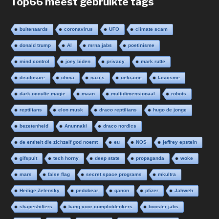
Top66 meest gebruikte tags
buitenaards
coronavirus
UFO
climate scam
donald trump
AI
mrna jabs
poetinisme
mind control
joey biden
privacy
mark rutte
disclosure
china
nazi’s
oekraine
fascisme
dark occulte magie
maan
multidimensionaal
robots
reptilians
elon musk
draco reptilians
hugo de jonge
bezetenheid
Anunnaki
draco nordics
de entiteit die zichzelf god noemt
eu
NOS
jeffrey epstein
gifspuit
tech horny
deep state
propaganda
woke
mars
false flag
secret space programs
mkultra
Heilige Zelensky
pedobear
qanon
pfizer
Jahweh
shapeshifters
bang voor complotdenkers
booster jabs