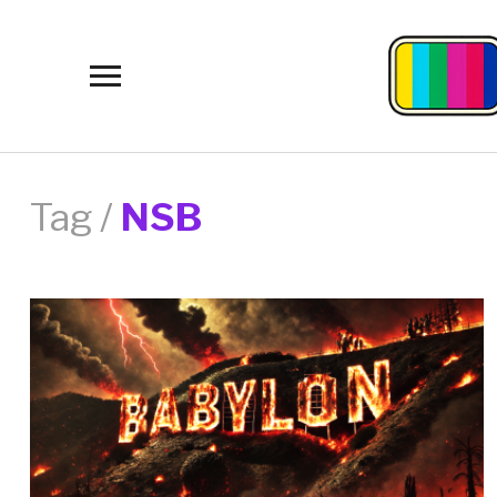
Toggle
sidebar
&
navigation
Tag /
NSB