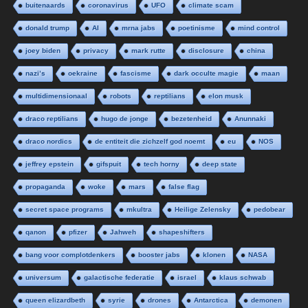
buitenaards
coronavirus
UFO
climate scam
donald trump
AI
mrna jabs
poetinisme
mind control
joey biden
privacy
mark rutte
disclosure
china
nazi’s
oekraine
fascisme
dark occulte magie
maan
multidimensionaal
robots
reptilians
elon musk
draco reptilians
hugo de jonge
bezetenheid
Anunnaki
draco nordics
de entiteit die zichzelf god noemt
eu
NOS
jeffrey epstein
gifspuit
tech horny
deep state
propaganda
woke
mars
false flag
secret space programs
mkultra
Heilige Zelensky
pedobear
qanon
pfizer
Jahweh
shapeshifters
bang voor complotdenkers
booster jabs
klonen
NASA
universum
galactische federatie
israel
klaus schwab
queen elizardbeth
syrie
drones
Antarctica
demonen