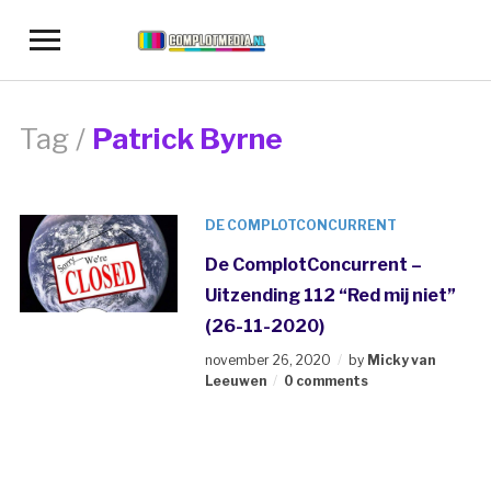
Toggle
sidebar
&
navigation
Tag /
Patrick Byrne
DE COMPLOTCONCURRENT
De ComplotConcurrent –
Uitzending 112 “Red mij niet”
(26-11-2020)
november 26, 2020
by
Micky van
Leeuwen
0 comments