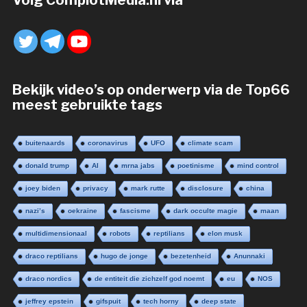
Volg ComplotMedia.nl via
Bekijk video’s op onderwerp via de Top66
meest gebruikte tags
buitenaards
coronavirus
UFO
climate scam
donald trump
AI
mrna jabs
poetinisme
mind control
joey biden
privacy
mark rutte
disclosure
china
nazi’s
oekraine
fascisme
dark occulte magie
maan
multidimensionaal
robots
reptilians
elon musk
draco reptilians
hugo de jonge
bezetenheid
Anunnaki
draco nordics
de entiteit die zichzelf god noemt
eu
NOS
jeffrey epstein
gifspuit
tech horny
deep state