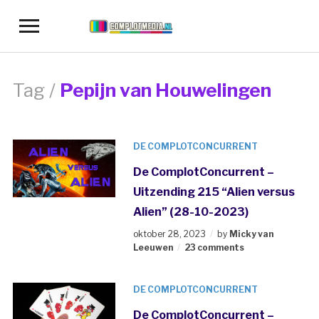
Toggle
sidebar
&
navigation
Tag /
Pepijn van Houwelingen
DE COMPLOTCONCURRENT
De ComplotConcurrent –
Uitzending 215 “Alien versus
Alien” (28-10-2023)
oktober 28, 2023
by
Micky van
Leeuwen
23 comments
DE COMPLOTCONCURRENT
De ComplotConcurrent –