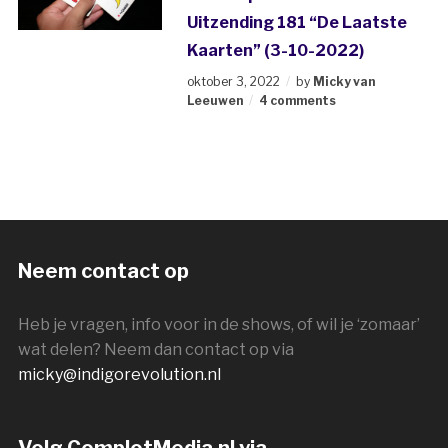
Uitzending 181 “De Laatste
Kaarten” (3-10-2022)
oktober 3, 2022
by
Micky van
Leeuwen
4 comments
Neem contact op
Heb je vragen, info voor in de shows, of wil je ‘zomaar’
wat delen? Neem dan contact op via
micky@indigorevolution.nl