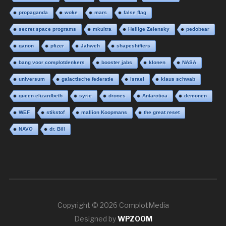
propaganda
woke
mars
false flag
secret space programs
mkultra
Heilige Zelensky
pedobear
qanon
pfizer
Jahweh
shapeshifters
bang voor complotdenkers
booster jabs
klonen
NASA
universum
galactische federatie
israel
klaus schwab
queen elizardbeth
syrie
drones
Antarctica
demonen
WEF
stikstof
mallion Koopmans
the great reset
NAVO
dr. Bill
Copyright © 2026 ComplotMedia
Designed by
WPZOOM