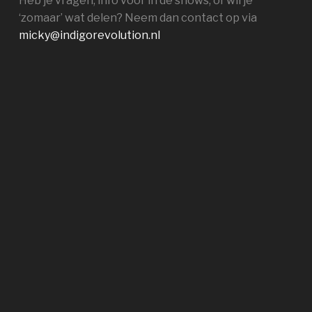
Heb je vragen, info voor in de shows, of wil je
‘zomaar’ wat delen? Neem dan contact op via
micky@indigorevolution.nl