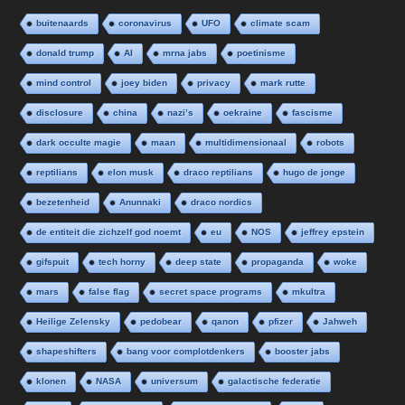
buitenaards
coronavirus
UFO
climate scam
donald trump
AI
mrna jabs
poetinisme
mind control
joey biden
privacy
mark rutte
disclosure
china
nazi’s
oekraine
fascisme
dark occulte magie
maan
multidimensionaal
robots
reptilians
elon musk
draco reptilians
hugo de jonge
bezetenheid
Anunnaki
draco nordics
de entiteit die zichzelf god noemt
eu
NOS
jeffrey epstein
gifspuit
tech horny
deep state
propaganda
woke
mars
false flag
secret space programs
mkultra
Heilige Zelensky
pedobear
qanon
pfizer
Jahweh
shapeshifters
bang voor complotdenkers
booster jabs
klonen
NASA
universum
galactische federatie