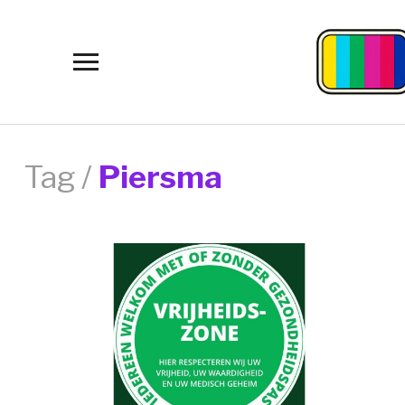
Toggle
sidebar
&
navigation
Tag /
Piersma