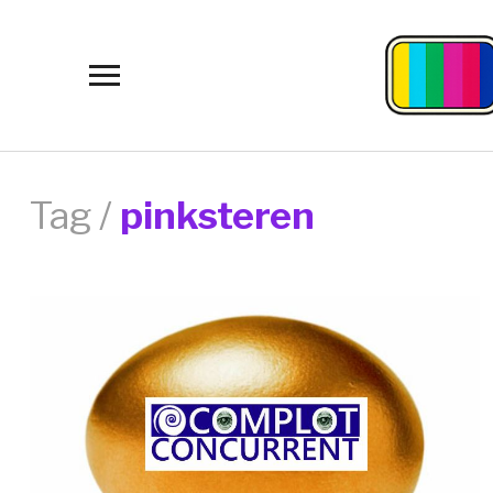
Toggle
sidebar
&
navigation
Tag /
pinksteren