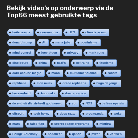
Bekijk video’s op onderwerp via de
Top66 meest gebruikte tags
buitenaards
coronavirus
UFO
climate scam
donald trump
AI
mrna jabs
poetinisme
mind control
joey biden
privacy
mark rutte
disclosure
china
nazi’s
oekraine
fascisme
dark occulte magie
maan
multidimensionaal
robots
reptilians
elon musk
draco reptilians
hugo de jonge
bezetenheid
Anunnaki
draco nordics
de entiteit die zichzelf god noemt
eu
NOS
jeffrey epstein
gifspuit
tech horny
deep state
propaganda
woke
mars
false flag
secret space programs
mkultra
Heilige Zelensky
pedobear
qanon
pfizer
Jahweh