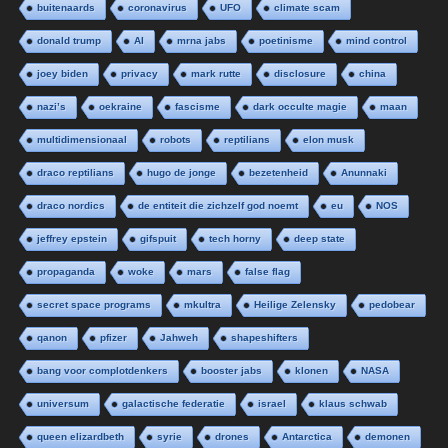
buitenaards
coronavirus
UFO
climate scam
donald trump
AI
mrna jabs
poetinisme
mind control
joey biden
privacy
mark rutte
disclosure
china
nazi’s
oekraine
fascisme
dark occulte magie
maan
multidimensionaal
robots
reptilians
elon musk
draco reptilians
hugo de jonge
bezetenheid
Anunnaki
draco nordics
de entiteit die zichzelf god noemt
eu
NOS
jeffrey epstein
gifspuit
tech horny
deep state
propaganda
woke
mars
false flag
secret space programs
mkultra
Heilige Zelensky
pedobear
qanon
pfizer
Jahweh
shapeshifters
bang voor complotdenkers
booster jabs
klonen
NASA
universum
galactische federatie
israel
klaus schwab
queen elizardbeth
syrie
drones
Antarctica
demonen