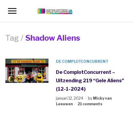
Toggle
sidebar
&
navigation
Tag /
Shadow Aliens
DE COMPLOTCONCURRENT
De ComplotConcurrent –
Uitzending 219 “Gele Aliens”
(12-1-2024)
januari 12, 2024
by
Micky van
Leeuwen
21 comments