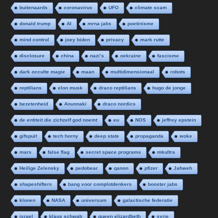
buitenaards
coronavirus
UFO
climate scam
donald trump
AI
mrna jabs
poetinisme
mind control
joey biden
privacy
mark rutte
disclosure
china
nazi’s
oekraine
fascisme
dark occulte magie
maan
multidimensionaal
robots
reptilians
elon musk
draco reptilians
hugo de jonge
bezetenheid
Anunnaki
draco nordics
de entiteit die zichzelf god noemt
eu
NOS
jeffrey epstein
gifspuit
tech horny
deep state
propaganda
woke
mars
false flag
secret space programs
mkultra
Heilige Zelensky
pedobear
qanon
pfizer
Jahweh
shapeshifters
bang voor complotdenkers
booster jabs
klonen
NASA
universum
galactische federatie
israel
klaus schwab
queen elizardbeth
syrie