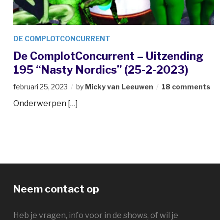
DE COMPLOTCONCURRENT
De ComplotConcurrent – Uitzending
195 “Nasty Nordics” (25-2-2023)
februari 25, 2023
by
Micky van Leeuwen
18 comments
Onderwerpen […]
Neem contact op
Heb je vragen, info voor in de shows, of wil je