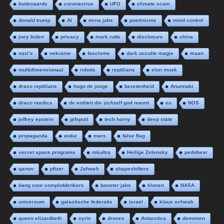
buitenaards
coronavirus
UFO
climate scam
donald trump
AI
mrna jabs
poetinisme
mind control
joey biden
privacy
mark rutte
disclosure
china
nazi’s
oekraine
fascisme
dark occulte magie
maan
multidimensionaal
robots
reptilians
elon musk
draco reptilians
hugo de jonge
bezetenheid
Anunnaki
draco nordics
de entiteit die zichzelf god noemt
eu
NOS
jeffrey epstein
gifspuit
tech horny
deep state
propaganda
woke
mars
false flag
secret space programs
mkultra
Heilige Zelensky
pedobear
qanon
pfizer
Jahweh
shapeshifters
bang voor complotdenkers
booster jabs
klonen
NASA
universum
galactische federatie
israel
klaus schwab
queen elizardbeth
syrie
drones
Antarctica
demonen