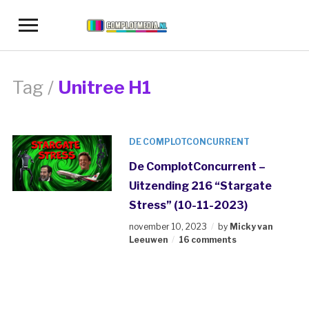
Toggle
sidebar
&
navigation
Tag /
Unitree H1
DE COMPLOTCONCURRENT
De ComplotConcurrent –
Uitzending 216 “Stargate
Stress” (10-11-2023)
november 10, 2023
by
Micky van
Leeuwen
16 comments