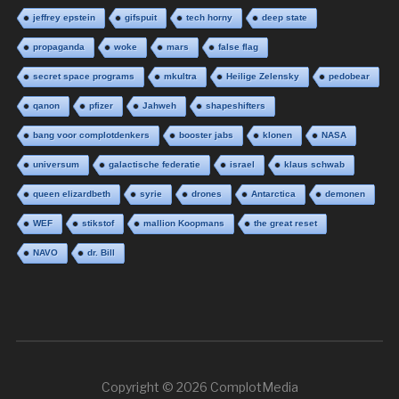
jeffrey epstein
gifspuit
tech horny
deep state
propaganda
woke
mars
false flag
secret space programs
mkultra
Heilige Zelensky
pedobear
qanon
pfizer
Jahweh
shapeshifters
bang voor complotdenkers
booster jabs
klonen
NASA
universum
galactische federatie
israel
klaus schwab
queen elizardbeth
syrie
drones
Antarctica
demonen
WEF
stikstof
mallion Koopmans
the great reset
NAVO
dr. Bill
Copyright © 2026 ComplotMedia