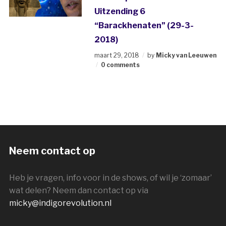
Uitzending 6
“Barackhenaten” (29-3-
2018)
maart 29, 2018
by
Micky van Leeuwen
0 comments
Neem contact op
Heb je vragen, info voor in de shows, of wil je ‘zomaar’
wat delen? Neem dan contact op via
micky@indigorevolution.nl