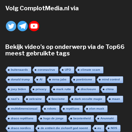
Volg ComplotMedia.nl via
Bekijk video’s op onderwerp via de Top66
meest gebruikte tags
buitenaards
coronavirus
UFO
climate scam
donald trump
AI
mrna jabs
poetinisme
mind control
joey biden
privacy
mark rutte
disclosure
china
nazi’s
oekraine
fascisme
dark occulte magie
maan
multidimensionaal
robots
reptilians
elon musk
draco reptilians
hugo de jonge
bezetenheid
Anunnaki
draco nordics
de entiteit die zichzelf god noemt
eu
NOS