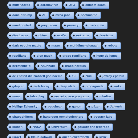
buitenaards
coronavirus
UFO
climate scam
donald trump
AI
mrna jabs
poetinisme
mind control
joey biden
privacy
mark rutte
disclosure
china
nazi’s
oekraine
fascisme
dark occulte magie
maan
multidimensionaal
robots
reptilians
elon musk
draco reptilians
hugo de jonge
bezetenheid
Anunnaki
draco nordics
de entiteit die zichzelf god noemt
eu
NOS
jeffrey epstein
gifspuit
tech horny
deep state
propaganda
woke
mars
false flag
secret space programs
mkultra
Heilige Zelensky
pedobear
qanon
pfizer
Jahweh
shapeshifters
bang voor complotdenkers
booster jabs
klonen
NASA
universum
galactische federatie
israel
klaus schwab
queen elizardbeth
syrie