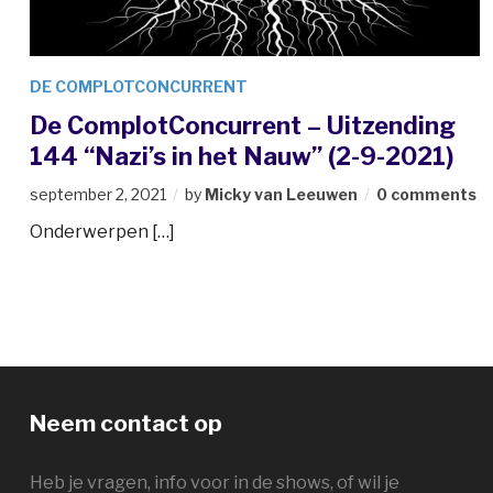
DE COMPLOTCONCURRENT
De ComplotConcurrent – Uitzending
144 “Nazi’s in het Nauw” (2-9-2021)
september 2, 2021
by
Micky van Leeuwen
0 comments
Onderwerpen […]
Neem contact op
Heb je vragen, info voor in de shows, of wil je