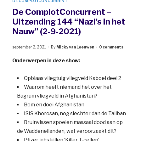
DE COMPLOTCONCURRENT
De ComplotConcurrent –
Uitzending 144 “Nazi’s in het
Nauw” (2-9-2021)
september 2, 2021
By
Micky van Leeuwen
0 comments
Onderwerpen in deze show:
Opblaas vliegtuig vliegveld Kaboel deel 2
Waarom heeft niemand het over het
Bagram vliegveld in Afghanistan?
Bom en doei Afghanistan
ISIS Khorosan, nog slechter dan de Taliban
Bruinvissen spoelen massaal dood aan op
de Waddeneilanden, wat veroorzaakt dit?
Pfizer jabs killen ‘Killer T-cellen’