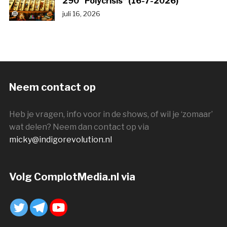
290 “Polycrisis” (16-7-2026)
juli 16, 2026
Neem contact op
Heb je vragen, info voor in de shows, of wil je ‘zomaar’
wat delen? Neem dan contact op via
micky@indigorevolution.nl
Volg ComplotMedia.nl via