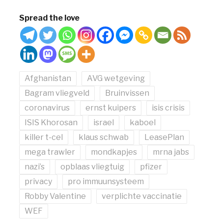
Spread the love
Afghanistan
AVG wetgeving
Bagram vliegveld
Bruinvissen
coronavirus
ernst kuipers
isis crisis
ISIS Khorosan
israel
kaboel
killer t-cel
klaus schwab
LeasePlan
mega trawler
mondkapjes
mrna jabs
nazi’s
opblaas vliegtuig
pfizer
privacy
pro immuunsysteem
Robby Valentine
verplichte vaccinatie
WEF