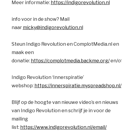
Meer informatie:
https://indigorevolution.nl
info voor in de show? Mail
naar
micky@indigorevolution.nl
Steun Indigo Revolution en ComplotMedia.nl en
maak een
donatie:
https://complotmedia.backme.org/
en/of
http
Indigo Revolution ‘Innerspiratie’
webshop:
https://innerspiratie.myspreadshop.nl/
Blijf op de hoogte van nieuwe video’s en nieuws
van Indigo Revolution en schrijf je in voor de
mailing
list:
https://www.indigorevolution.nl/email/