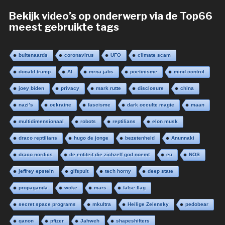
Bekijk video’s op onderwerp via de Top66
meest gebruikte tags
buitenaards
coronavirus
UFO
climate scam
donald trump
AI
mrna jabs
poetinisme
mind control
joey biden
privacy
mark rutte
disclosure
china
nazi’s
oekraine
fascisme
dark occulte magie
maan
multidimensionaal
robots
reptilians
elon musk
draco reptilians
hugo de jonge
bezetenheid
Anunnaki
draco nordics
de entiteit die zichzelf god noemt
eu
NOS
jeffrey epstein
gifspuit
tech horny
deep state
propaganda
woke
mars
false flag
secret space programs
mkultra
Heilige Zelensky
pedobear
qanon
pfizer
Jahweh
shapeshifters