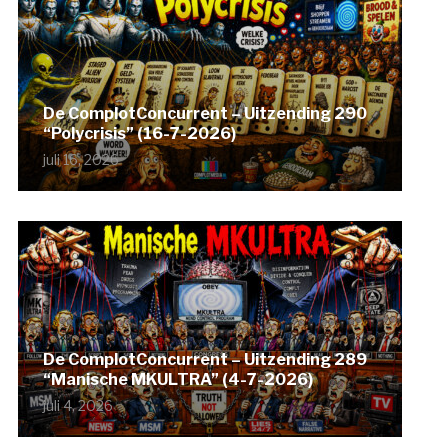
De ComplotConcurrent – Uitzending 290
“Polycrisis” (16-7-2026)
juli 16, 2026
De ComplotConcurrent – Uitzending 289
“Manische MKULTRA” (4-7-2026)
juli 4, 2026