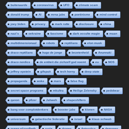
buitenaards
coronavirus
UFO
climate scam
donald trump
AI
mrna jabs
poetinisme
mind control
joey biden
privacy
mark rutte
disclosure
china
nazi’s
oekraine
fascisme
dark occulte magie
maan
multidimensionaal
robots
reptilians
elon musk
draco reptilians
hugo de jonge
bezetenheid
Anunnaki
draco nordics
de entiteit die zichzelf god noemt
eu
NOS
jeffrey epstein
gifspuit
tech horny
deep state
propaganda
woke
mars
false flag
secret space programs
mkultra
Heilige Zelensky
pedobear
qanon
pfizer
Jahweh
shapeshifters
bang voor complotdenkers
booster jabs
klonen
NASA
universum
galactische federatie
israel
klaus schwab
queen elizardbeth
syrie
drones
Antarctica
demonen