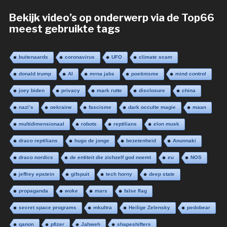
Bekijk video’s op onderwerp via de Top66
meest gebruikte tags
buitenaards
coronavirus
UFO
climate scam
donald trump
AI
mrna jabs
poetinisme
mind control
joey biden
privacy
mark rutte
disclosure
china
nazi’s
oekraine
fascisme
dark occulte magie
maan
multidimensionaal
robots
reptilians
elon musk
draco reptilians
hugo de jonge
bezetenheid
Anunnaki
draco nordics
de entiteit die zichzelf god noemt
eu
NOS
jeffrey epstein
gifspuit
tech horny
deep state
propaganda
woke
mars
false flag
secret space programs
mkultra
Heilige Zelensky
pedobear
qanon
pfizer
Jahweh
shapeshifters