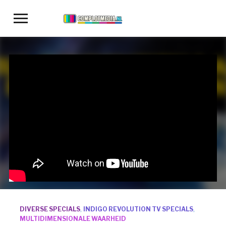
Toggle
sidebar
&
navigation
DIVERSE SPECIALS
,
INDIGO REVOLUTION TV SPECIALS
,
MULTIDIMENSIONALE WAARHEID