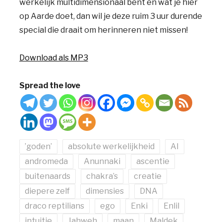
werkelijk multidimensionaal bent en wat je hier
op Aarde doet, dan wil je deze ruim 3 uur durende
special die draait om herinneren niet missen!
Download als MP3
Spread the love
’goden’
absolute werkelijkheid
AI
andromeda
Anunnaki
ascentie
buitenaards
chakra’s
creatie
diepere zelf
dimensies
DNA
draco reptilians
ego
Enki
Enlil
intuitie
Jahweh
maan
Maldek