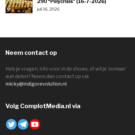
290 “Polycrisis” (16-7-2026)
juli 16, 2026
Neem contact op
Heb je vragen, info voor in de shows, of wil je ‘zomaar’
wat delen? Neem dan contact op via
micky@indigorevolution.nl
Volg ComplotMedia.nl via