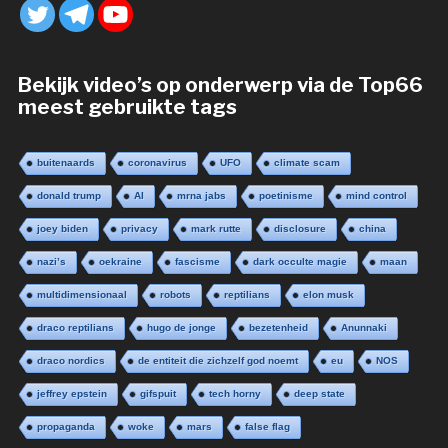
Bekijk video’s op onderwerp via de Top66
meest gebruikte tags
buitenaards
coronavirus
UFO
climate scam
donald trump
AI
mrna jabs
poetinisme
mind control
joey biden
privacy
mark rutte
disclosure
china
nazi’s
oekraine
fascisme
dark occulte magie
maan
multidimensionaal
robots
reptilians
elon musk
draco reptilians
hugo de jonge
bezetenheid
Anunnaki
draco nordics
de entiteit die zichzelf god noemt
eu
NOS
jeffrey epstein
gifspuit
tech horny
deep state
propaganda
woke
mars
false flag