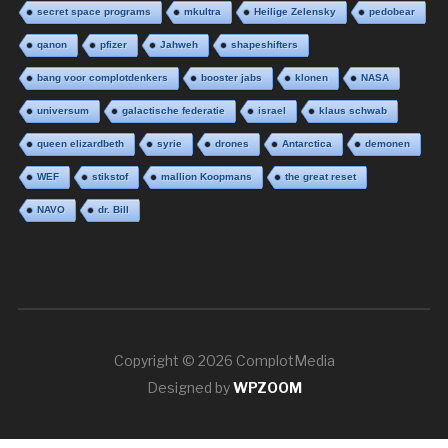
secret space programs
mkultra
Heilige Zelensky
pedobear
qanon
pfizer
Jahweh
shapeshifters
bang voor complotdenkers
booster jabs
klonen
NASA
universum
galactische federatie
israel
klaus schwab
queen elizardbeth
syrie
drones
Antarctica
demonen
WEF
stikstof
mallion Koopmans
the great reset
NAVO
dr. Bill
Copyright © 2026 ComplotMedia
Designed by
WPZOOM