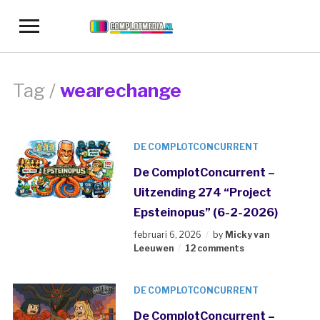
Toggle
sidebar
&
navigation
Tag /
wearechange
DE COMPLOTCONCURRENT
De ComplotConcurrent –
Uitzending 274 “Project
Epsteinopus” (6-2-2026)
februari 6, 2026
by
Micky van
Leeuwen
12 comments
DE COMPLOTCONCURRENT
De ComplotConcurrent –