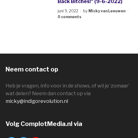
Back Bitches!” (9-6-2022)
juni 9, 2022
by
Micky van Leeuwen
0 comments
Neem contact op
Heb je vragen, info voor in de shows, of wil je ‘zomaar’
wat delen? Neem dan contact op via
micky@indigorevolution.nl
Volg ComplotMedia.nl via