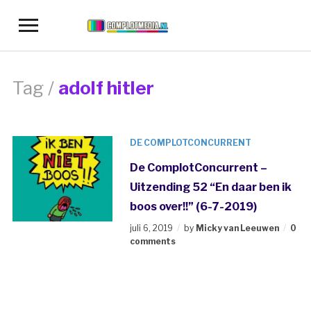
Toggle
sidebar
&
navigation
Tag /
adolf hitler
DE COMPLOTCONCURRENT
De ComplotConcurrent –
Uitzending 52 “En daar ben ik
boos over!!” (6-7-2019)
juli 6, 2019
by
Micky van Leeuwen
0
comments