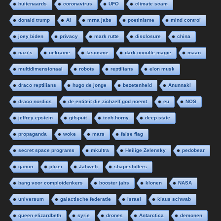
buitenaards
coronavirus
UFO
climate scam
donald trump
AI
mrna jabs
poetinisme
mind control
joey biden
privacy
mark rutte
disclosure
china
nazi’s
oekraine
fascisme
dark occulte magie
maan
multidimensionaal
robots
reptilians
elon musk
draco reptilians
hugo de jonge
bezetenheid
Anunnaki
draco nordics
de entiteit die zichzelf god noemt
eu
NOS
jeffrey epstein
gifspuit
tech horny
deep state
propaganda
woke
mars
false flag
secret space programs
mkultra
Heilige Zelensky
pedobear
qanon
pfizer
Jahweh
shapeshifters
bang voor complotdenkers
booster jabs
klonen
NASA
universum
galactische federatie
israel
klaus schwab
queen elizardbeth
syrie
drones
Antarctica
demonen